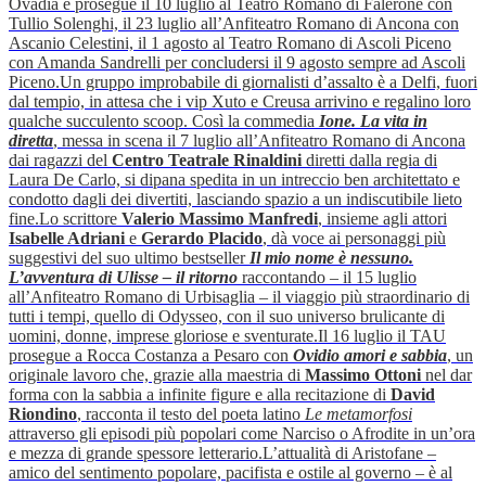
Ovadia e prosegue il 10 luglio al Teatro Romano di Falerone con
Tullio Solenghi, il 23 luglio all’Anfiteatro Romano di Ancona con
Ascanio Celestini, il 1 agosto al Teatro Romano di Ascoli Piceno
con Amanda Sandrelli per concludersi il 9 agosto sempre ad Ascoli
Piceno.
Un gruppo improbabile di giornalisti d’assalto è a Delfi, fuori
dal tempio, in attesa che i vip Xuto e Creusa arrivino e regalino loro
qualche succulento scoop. Così la commedia
Ione. La vita in
diretta
,
messa in scena il 7 luglio all’Anfiteatro Romano di Ancona
dai ragazzi del
Centro Teatrale Rinaldini
diretti dalla regia di
Laura De Carlo, si dipana spedita in un intreccio ben architettato e
condotto dagli dei divertiti, lasciando spazio a un indiscutibile lieto
fine.
Lo scrittore
Valerio Massimo Manfredi
, insieme agli attori
Isabelle Adriani
e
Gerardo Placido
, dà voce ai personaggi più
suggestivi del suo ultimo bestseller
Il mio nome è nessuno.
L’avventura di Ulisse – il ritorno
raccontando – il 15 luglio
all’Anfiteatro Romano di Urbisaglia – il viaggio più straordinario di
tutti i tempi, quello di Odysseo, con il suo universo brulicante di
uomini, donne, imprese gloriose e sventurate.
Il 16 luglio il TAU
prosegue a Rocca Costanza a Pesaro con
Ovidio amori e sabbia
, un
originale lavoro che, grazie alla maestria di
Massimo Ottoni
nel dar
forma con la sabbia a infinite figure e alla recitazione di
David
Riondino
, racconta il testo del poeta latino
Le metamorfosi
attraverso gli episodi più popolari come Narciso o Afrodite in un’ora
e mezza di grande spessore letterario.
L’attualità di Aristofane –
amico del sentimento popolare, pacifista e ostile al governo – è al