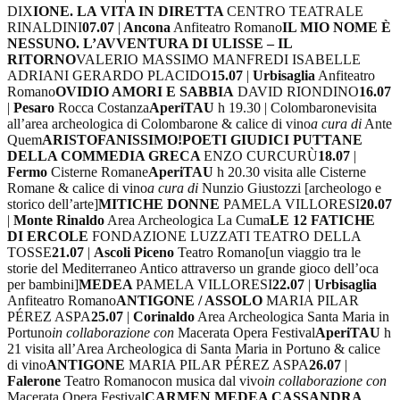
DIX
IONE. LA VITA IN DIRETTA
CENTRO TEATRALE
RINALDINI
07.07
|
Ancona
Anfiteatro Romano
IL MIO NOME È
NESSUNO. L’AVVENTURA DI ULISSE – IL
RITORNO
VALERIO MASSIMO MANFREDI ISABELLE
ADRIANI GERARDO PLACIDO
15.07
|
Urbisaglia
Anfiteatro
Romano
OVIDIO AMORI E SABBIA
DAVID RIONDINO
16.07
|
Pesaro
Rocca Costanza
AperiTAU
h 19.30 | Colombarone
visita
all’area archeologica di Colombarone & calice di vino
a cura di
Ante
Quem
ARISTOFANISSIMO!
POETI GIUDICI PUTTANE
DELLA COMMEDIA GRECA
ENZO CURCURÙ
18.07
|
Fermo
Cisterne Romane
AperiTAU
h 20.30 visita alle Cisterne
Romane & calice di vino
a cura di
Nunzio Giustozzi [archeologo e
storico dell’arte]
MITICHE DONNE
PAMELA VILLORESI
20.07
|
Monte Rinaldo
Area Archeologica La Cuma
LE 12 FATICHE
DI ERCOLE
FONDAZIONE LUZZATI TEATRO DELLA
TOSSE
21.07
|
Ascoli Piceno
Teatro Romano
[un viaggio tra le
storie del Mediterraneo Antico attraverso un grande gioco dell’oca
per bambini]
MEDEA
PAMELA VILLORESI
22.07
|
Urbisaglia
Anfiteatro Romano
ANTIGONE / ASSOLO
MARIA PILAR
PÉREZ ASPA
25.07
|
Corinaldo
Area Archeologica Santa Maria in
Portuno
in collaborazione con
Macerata Opera Festival
AperiTAU
h
21 visita all’Area Archeologica di Santa Maria in Portuno & calice
di vino
ANTIGONE
MARIA PILAR PÉREZ ASPA
26.07
|
Falerone
Teatro Romano
con musica dal vivo
in collaborazione con
Macerata Opera Festival
CARMEN MEDEA CASSANDRA