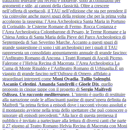
tradizioni letterarie più recenti e moderne, sono accomunabili per
argomenti e stile, ai canoni della classicità. Oltre a crescere
nell’offerta di spettacoli, il TAU nell’edizione che sta per prendere il
via coinvolge anche nuovi spazi della regione che per la prima volta
accolgono la rassegna: l’Area Archeologica Santa Maria in Portuno
di Corinaldo, le Cisterne Romane di Fermo, Rocca Costanza e
l’Area Archeologica Colombarone di Pesaro, le Terme Romane e la
Chiesa Antica di Santa Maria della Pieve del Parco Archeologico di
Septempeda di San Severino Marche. Accanto a questi spazi di
grande suggestione ci sono i siti archeologici per i quali il TAU
rappresenta un consolidato appuntamento annuale di grande fascino:
l’Anfiteatro Romano di Ancona, i Teatri Romani di Ascoli Piceno,
Falerone e l’Helvia Recina di Macerata, l’Area Archeologica La
Cuma di Monte Rinaldo e l’Anfiteatro Romano di Urbisaglia.
È un
viaggio di grande fascino nell’
Odissea
di Omero, affidato a
straordinari interpreti come
Moni Ovadia
,
Tullio Solenghi
,
Ascanio Celestini
,
Amanda Sandrelli
e
Gioele Dix
, quello
proposto in cinque tappe con il progetto di
Sergio Maifredi
Odissea. Un racconto mediterraneo
. L’intento è quello di restituire
alla narrazione orale le affascinanti pagine di quest’opera definita da
Maifredi “la prima fiction a episodi dove i racconti vivono assoluti e
il montaggio avviene nella testa dello spettatore che può conoscere o
ignorare gli episodi precedenti.” Alla luce di questa premessa il
pubblico è invitato a partecipare alla lettura di diversi canti che parte
il 27 giugno al Teatro Romano Helvia Recina di Macerata con Moni