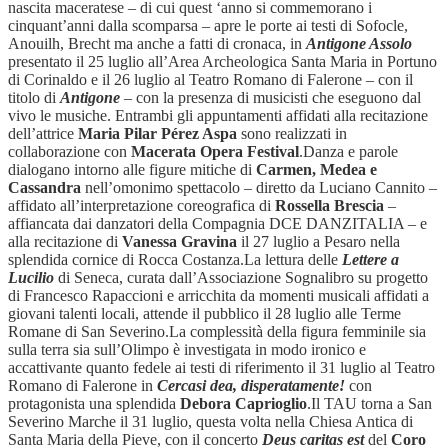
nascita maceratese – di cui quest ‘anno si commemorano i
cinquant’anni dalla scomparsa – apre le porte ai testi di Sofocle,
Anouilh, Brecht ma anche a fatti di cronaca, in
Antigone Assolo
presentato il 25 luglio all’Area Archeologica Santa Maria in Portuno
di Corinaldo e il 26 luglio al Teatro Romano di Falerone – con il
titolo di
Antigone
– con la presenza di musicisti che eseguono dal
vivo le musiche. Entrambi gli appuntamenti affidati alla recitazione
dell’attrice
Maria Pilar Pérez Aspa
sono realizzati in
collaborazione con
Macerata Opera Festival
.
Danza e parole
dialogano intorno alle figure mitiche di
Carmen, Medea e
Cassandra
nell’omonimo spettacolo – diretto da Luciano Cannito –
affidato all’interpretazione coreografica di
Rossella Brescia
–
affiancata dai danzatori della Compagnia DCE DANZITALIA – e
alla recitazione di
Vanessa Gravina
il 27 luglio a Pesaro nella
splendida cornice di Rocca Costanza.
La lettura delle
Lettere a
Lucilio
di Seneca, curata dall’Associazione Sognalibro su progetto
di Francesco Rapaccioni e arricchita da momenti musicali affidati a
giovani talenti locali, attende il pubblico il 28 luglio alle Terme
Romane di San Severino.
La complessità della figura femminile sia
sulla terra sia sull’Olimpo è investigata in modo ironico e
accattivante quanto fedele ai testi di riferimento il 31 luglio al Teatro
Romano di Falerone in
Cercasi dea, disperatamente!
con
protagonista una splendida
Debora Caprioglio
.
Il TAU torna a San
Severino Marche il 31 luglio, questa volta nella Chiesa Antica di
Santa Maria della Pieve, con il concerto
Deus caritas est
del
Coro