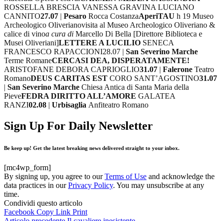
ROSSELLA BRESCIA VANESSA GRAVINA LUCIANO
CANNITO
27.07
|
Pesaro
Rocca Costanza
AperiTAU
h 19 Museo
Archeologico Oliveriano
visita al Museo Archeologico Oliveriano &
calice di vino
a cura di
Marcello Di Bella [Direttore Biblioteca e
Musei Oliveriani]
LETTERE A LUCILIO
SENECA
FRANCESCO RAPACCIONI
28.07 |
San Severino Marche
Terme Romane
CERCASI DEA, DISPERATAMENTE!
ARISTOFANE DEBORA CAPRIOGLIO
31.07
|
Falerone
Teatro
Romano
DEUS CARITAS EST
CORO SANT’AGOSTINO
31.07
|
San Severino Marche
Chiesa Antica di Santa Maria della
Pieve
FEDRA DIRITTO ALL’AMORE
GALATEA
RANZI
02.08
|
Urbisaglia
Anfiteatro Romano
Sign Up For Daily Newsletter
Be keep up! Get the latest breaking news delivered straight to your inbox.
[mc4wp_form]
By signing up, you agree to our
Terms of Use
and acknowledge the
data practices in our
Privacy Policy
. You may unsubscribe at any
time.
Condividi questo articolo
Facebook
Copy Link
Print
Articolo precedente
Il cavaliere inesistente