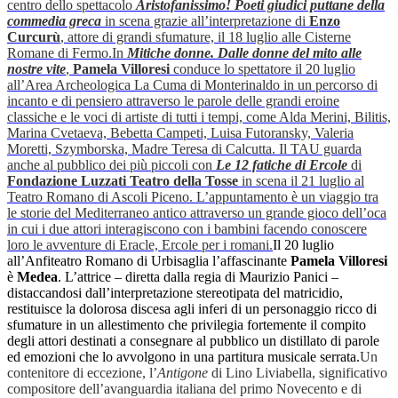
centro dello spettacolo
Aristofanissimo! Poeti giudici puttane della
commedia greca
in scena grazie all’interpretazione di
Enzo
Curcurù
, attore di grandi sfumature, il 18 luglio alle Cisterne
Romane di Fermo.
In
Mitiche donne. Dalle donne del mito alle
nostre vite
,
Pamela Villoresi
conduce lo spettatore il 20 luglio
all’Area Archeologica La Cuma di Monterinaldo in un percorso di
incanto e di pensiero attraverso le parole delle grandi eroine
classiche e le voci di artiste di tutti i tempi, come Alda Merini, Bilitis,
Marina Cvetaeva, Bebetta Campeti, Luisa Futoransky, Valeria
Moretti, Szymborska, Madre Teresa di Calcutta.
Il TAU guarda
anche al pubblico dei più piccoli con
Le 12 fatiche di Ercole
di
Fondazione Luzzati Teatro della Tosse
in scena il 21 luglio al
Teatro Romano di Ascoli Piceno. L’appuntamento è un viaggio tra
le storie del Mediterraneo antico attraverso un grande gioco dell’oca
in cui i due attori interagiscono con i bambini facendo conoscere
loro le avventure di Eracle, Ercole per i romani.
Il 20 luglio
all’Anfiteatro Romano di Urbisaglia l’affascinante
Pamela Villoresi
è
Medea
. L’attrice – diretta dalla regia di Maurizio Panici –
distaccandosi dall’interpretazione stereotipata del matricidio,
restituisce la dolorosa discesa agli inferi di un personaggio ricco di
sfumature in un allestimento che privilegia fortemente il compito
degli attori destinati a consegnare al pubblico un distillato di parole
ed emozioni che lo avvolgono in una partitura musicale serrata.
Un
contenitore di eccezione, l’
Antigone
di Lino Liviabella, significativo
compositore dell’avanguardia italiana del primo Novecento e di