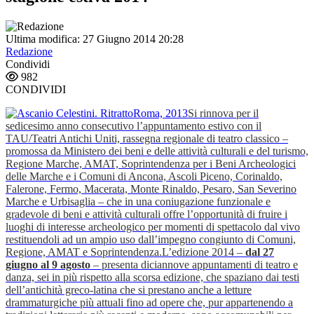
Ultima modifica: 27 Giugno 2014 20:28
Redazione
Condividi
982
CONDIVIDI
Si rinnova per il
sedicesimo anno consecutivo l’appuntamento estivo con il
TAU/Teatri Antichi Uniti, rassegna regionale di teatro classico –
promossa da Ministero dei beni e delle attività culturali e del turismo,
Regione Marche, AMAT, Soprintendenza per i Beni Archeologici
delle Marche e i Comuni di Ancona, Ascoli Piceno, Corinaldo,
Falerone, Fermo, Macerata, Monte Rinaldo, Pesaro, San Severino
Marche e Urbisaglia – che in una coniugazione funzionale e
gradevole di beni e attività culturali offre l’opportunità di fruire i
luoghi di interesse archeologico per momenti di spettacolo dal vivo
restituendoli ad un ampio uso dall’impegno congiunto di Comuni,
Regione, AMAT e Soprintendenza.
L’edizione 2014 –
dal 27
giugno al 9 agosto
– presenta diciannove appuntamenti di teatro e
danza, sei in più rispetto alla scorsa edizione, che spaziano dai testi
dell’antichità greco-latina che si prestano anche a letture
drammaturgiche più attuali fino ad opere che, pur appartenendo a