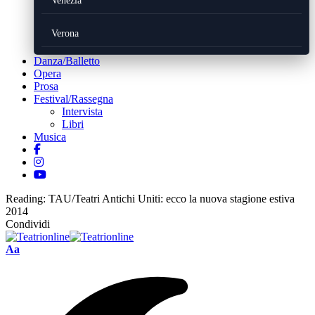
Venezia
Verona
Danza/Balletto
Opera
Prosa
Festival/Rassegna
Intervista
Libri
Musica
Reading:
TAU/Teatri Antichi Uniti: ecco la nuova stagione estiva
2014
Condividi
Font
Aa
Resizer