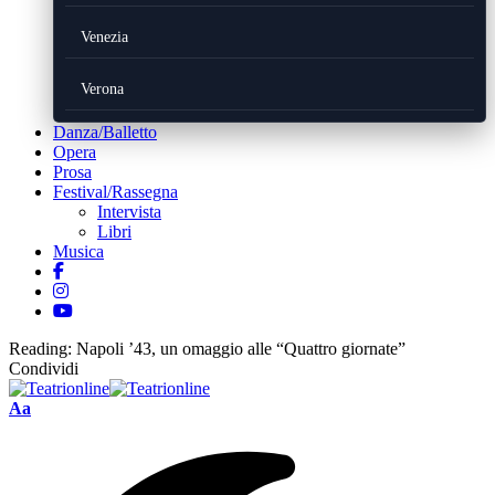
Venezia
Verona
Danza/Balletto
Opera
Prosa
Festival/Rassegna
Intervista
Libri
Musica
Reading:
Napoli ’43, un omaggio alle “Quattro giornate”
Condividi
Font
Aa
Resizer