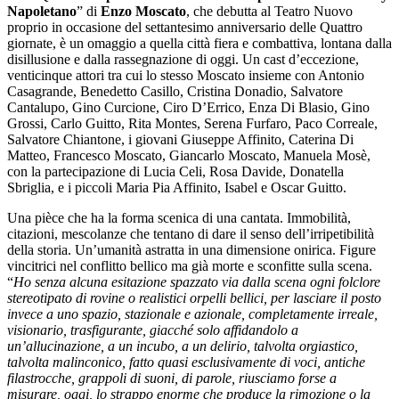
Napoletano
” di
Enzo Moscato
, che debutta al Teatro Nuovo
proprio in occasione del settantesimo anniversario delle Quattro
giornate, è un omaggio a quella città fiera e combattiva, lontana dalla
disillusione e dalla rassegnazione di oggi. Un cast d’eccezione,
venticinque attori tra cui lo stesso Moscato insieme con Antonio
Casagrande, Benedetto Casillo, Cristina Donadio, Salvatore
Cantalupo, Gino Curcione, Ciro D’Errico, Enza Di Blasio, Gino
Grossi, Carlo Guitto, Rita Montes, Serena Furfaro, Paco Correale,
Salvatore Chiantone, i giovani Giuseppe Affinito, Caterina Di
Matteo, Francesco Moscato, Giancarlo Moscato, Manuela Mosè,
con la partecipazione di Lucia Celi, Rosa Davide, Donatella
Sbriglia, e i piccoli Maria Pia Affinito, Isabel e Oscar Guitto.
Una pièce che ha la forma scenica di una cantata. Immobilità,
citazioni, mescolanze che tentano di dare il senso dell’irripetibilità
della storia. Un’umanità astratta in una dimensione onirica. Figure
vincitrici nel conflitto bellico ma già morte e sconfitte sulla scena.
“
Ho senza alcuna esitazione spazzato via dalla scena ogni folclore
stereotipato di rovine o realistici orpelli bellici, per lasciare il posto
invece a uno spazio, stazionale e azionale, completamente irreale,
visionario, trasfigurante, giacché solo affidandolo a
un’allucinazione, a un incubo, a un delirio, talvolta orgiastico,
talvolta malinconico, fatto quasi esclusivamente di voci, antiche
filastrocche, grappoli di suoni, di parole, riusciamo forse a
misurare, oggi, lo strappo enorme che produce la rimozione o la