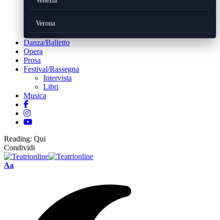
Venezia
Verona
Danza/Balletto
Opera
Prosa
Festival/Rassegna
Intervista
Libri
Musica
Reading:
Qui
Condividi
Font
Aa
Resizer