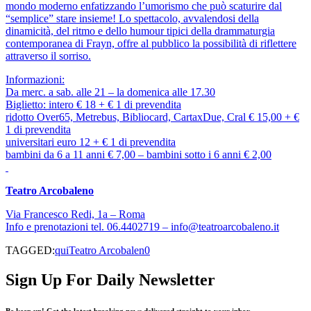
mondo moderno enfatizzando l’umorismo che può scaturire dal
“semplice” stare insieme! Lo spettacolo, avvalendosi della
dinamicità, del ritmo e dello humour tipici della drammaturgia
contemporanea di Frayn, offre al pubblico la possibilità di riflettere
attraverso il sorriso.
Informazioni:
Da merc. a sab. alle 21 – la domenica alle 17.30
Biglietto: intero € 18 + € 1 di prevendita
ridotto Over65, Metrebus, Bibliocard, CartaxDue, Cral € 15,00 + €
1 di prevendita
universitari euro 12 + € 1 di prevendita
bambini da 6 a 11 anni € 7,00 – bambini sotto i 6 anni € 2,00
Teatro Arcobaleno
Via Francesco Redi, 1a – Roma
Info e prenotazioni tel. 06.4402719 – info@teatroarcobaleno.it
TAGGED:
qui
Teatro Arcobalen0
Sign Up For Daily Newsletter
Be keep up! Get the latest breaking news delivered straight to your inbox.