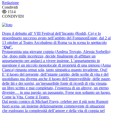
Redazione
Condividi
1514
CONDIVIDI
Dopo il debutto all’ VIII Festival dell’Incanto (Roddi, Cn) e lo
straordinario successo avuto nell’ambito del FontanonEstate, dal 2 al
13 ottobre al Teatro Arcobaleno di Roma va in scena lo spettacolo
“
Qui
”.
Protagonista una giovane coppia (Andrea Trovato, Alessia Sorbello)
che, dopo mille incertezze, decide finalmente di affittare un
appartamento per andarci a vivere insieme. L’appartamento in
questione è un piccolo monolocale di proprietà di una signora (Anna
Cianca) rimasta ormai sola, tanto simpatica quanto invadente. Qui!
E’ il luogo del presente, dell’istante carpito, delle scelte di vita e del
quotidiano ma diventa anche il luogo dell’imprevedibile, delle paure,
delle liti e dei sorrisi, un’inesauribile fonte di ricordi di vita vissuta,
un libro scritto e mai completato, l’esigenza di un altrove, un eterno
divenire… in una parola: un passaggio. Forse non soltanto un luogo.
Come la Vita. Come il Teatro.
Dal genio comico di Michael Frayn, celebre per il più noto Rumori
fuori scena, un insieme deliziosamente commovente di situazioni
che esplorano la complessità dell’amore e della vita di coppia nel