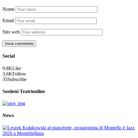
Nome
Email
Sito web
Social
9.8K
Like
3.6K
Follow
35
Subscribe
Sostieni Teatrionline
News