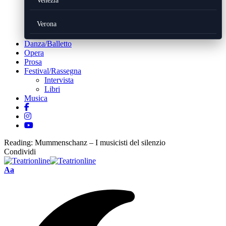
Venezia
Verona
Danza/Balletto
Opera
Prosa
Festival/Rassegna
Intervista
Libri
Musica
Reading:
Mummenschanz – I musicisti del silenzio
Condividi
Font
Aa
Resizer