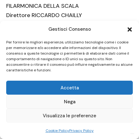
FILARMONICA DELLA SCALA
Direttore RICCARDO CHAILLY
Richard Strauss
Gestisci Consenso
Tod und Verklärung
poema sinfonico op. 24
Per fornire le migliori esperienze, utilizziamo tecnologie come i cookie
per memorizzare e/o accedere alle informazioni del dispositivo. Il
Wolfgang Rihm
consenso a queste tecnologie ci permetterà di elaborare dati come il
comportamento di navigazione o ID unici su questo sito. Non
Transitus
acconsentire o ritirare il consenso può influire negativamente su alcune
prima assoluta – commissione del Teatro alla
caratteristiche e funzioni.
Scala
Accetta
Richard Strauss
Vier letzte Lieder
Nega
per soprano e orchestra
Visualizza le preferenze
Anja Harteros, solista
Richard Strauss
Cookie Policy
Privacy Policy
Till Eulenspiegels lustige Streiche