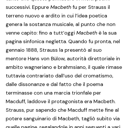
successivi. Eppure
Macbeth
fu per Strauss il
terreno nuovo e ardito in cui l’idea poetica
genera la sostanza musicale, al punto che non
venne capito: fino a tutt’oggi
Macbeth
è la sua
pagina sinfonica negletta. Quando fu pronta, nel
gennaio 1888, Strauss la presentò al suo
mentore Hans von Bülow, autorità direttoriale in
ambito wagneriano e brahmsiano, il quale rimase
tuttavia contrariato dall’uso del cromatismo,
dalle dissonanze e dal fatto che il poema
terminasse con una marcia trionfale per
Macduff, laddove il protagonista era Macbeth.
Strauss, pur sapendo che Macduff mette fine al
potere sanguinario di Macbeth, tagliò subito via
quelle pagine, regalandole in anni seguenti a vari