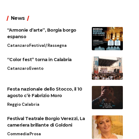
News
“Armonie d’arte”, Borgia borgo
espanso
Catanzaro
Festival/Rassegna
“Color fest” torna in Calabria
Catanzaro
Evento
Festa nazionale dello Stocco, il 10
agosto c’è Fabrizio Moro
Reggio Calabria
Festival Teatrale Borgio Verezzi, La
cameriera brillante di Goldoni
Commedia
Prosa