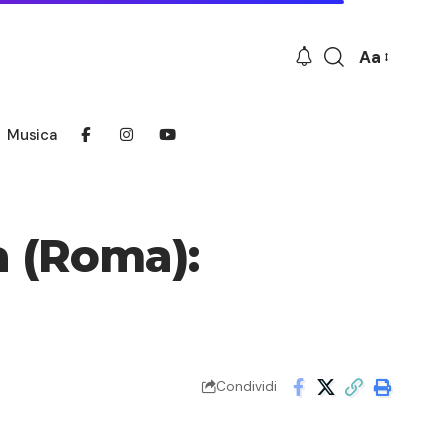
Aa
Font
Resizer
Musica
a (Roma):
Condividi