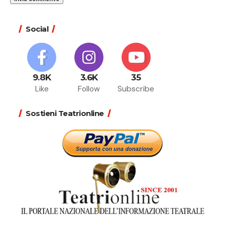
Social
9.8K
3.6K
35
Like
Follow
Subscribe
Sostieni Teatrionline