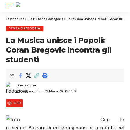
Aa
Font
Resizer
Teatrionline
>
Blog
>
Senza categoria
>
La Musica unisce i Popoli: Goran Bregovic incontra gli studenti
SENZA CATEGORIA
La Musica unisce i Popoli:
Goran Bregovic incontra gli
studenti
Redazione
Ultima modifica: 12 Marzo 2015 17:19
1689
Con le
radici nei Balcani, di cui è originario, e la mente nel