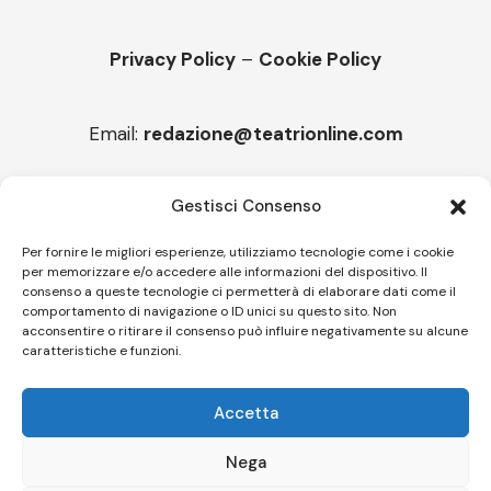
Privacy Policy
–
Cookie Policy
Email:
redazione@teatrionline.com
Articoli recenti
Gestisci Consenso
“Roccella Summer festival”, il 9 agosto ci sarà Il Tre
Per fornire le migliori esperienze, utilizziamo tecnologie come i cookie
per memorizzare e/o accedere alle informazioni del dispositivo. Il
“Armonie d’arte” attende Joey Calderazzo
consenso a queste tecnologie ci permetterà di elaborare dati come il
comportamento di navigazione o ID unici su questo sito. Non
acconsentire o ritirare il consenso può influire negativamente su alcune
caratteristiche e funzioni.
Follow US
Accetta
© A.C.I.D.I. Associazione Culturale Informazione Diffusione Innovazione
APS - Codice Fiscale 94310120483 - Via Jacopo Nardi 21 - 50132
Nega
Firenze - SEO BY SIMONE ROMPIETTI SR WEB