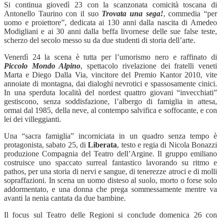
Si continua giovedì 23 con la scanzonata comicità toscana di
Antonello Taurino con il suo
Trovata una sega!
, commedia “per
uomo e proiettore”, dedicata ai 130 anni dalla nascita di Amedeo
Modigliani e ai 30 anni dalla beffa livornese delle sue false teste,
scherzo del secolo messo su da due studenti di storia dell’arte.
Venerdì 24 la scena è tutta per l’umorismo nero e raffinato di
Piccolo Mondo Alpino
, spettacolo rivelazione dei fratelli veneti
Marta e Diego Dalla Via, vincitore del Premio Kantor 2010, vite
annoiate di montagna, dai dialoghi nevrotici e spassosamente cinici.
In una sperduta località del nordest quattro giovani “invecchiati”
gestiscono, senza soddisfazione, l’albergo di famiglia in attesa,
ormai dal 1985, della neve, al contempo salvifica e soffocante, e con
lei dei villeggianti.
Una “sacra famiglia” incorniciata in un quadro senza tempo è
protagonista, sabato 25, di
Liberata
, testo e regia di Nicola Bonazzi
produzione Compagnia del Teatro dell’Argine. Il gruppo emiliano
costruisce uno spaccato surreal fantastico lavorando su ritmo e
pathos, per una storia di nervi e sangue, di tenerezze atroci e di molli
sopraffazioni. In scena un uomo disteso al suolo, morto o forse solo
addormentato, e una donna che prega sommessamente mentre va
avanti la nenia cantata da due bambine.
Il focus sul Teatro delle Regioni si conclude domenica 26 con