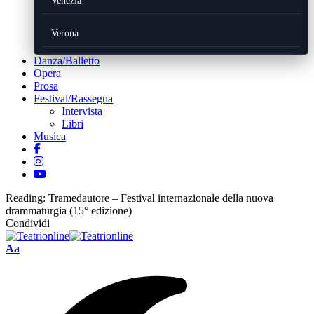
Venezia
Verona
Danza/Balletto
Opera
Prosa
Festival/Rassegna
Intervista
Libri
Musica
Reading:
Tramedautore – Festival internazionale della nuova
drammaturgia (15° edizione)
Condividi
Font
Aa
Resizer