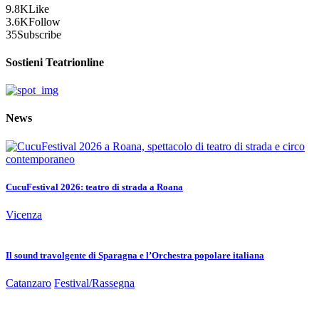
9.8K
Like
3.6K
Follow
35
Subscribe
Sostieni Teatrionline
News
CucuFestival 2026: teatro di strada a Roana
Vicenza
Il sound travolgente di Sparagna e l’Orchestra popolare italiana
Catanzaro
Festival/Rassegna