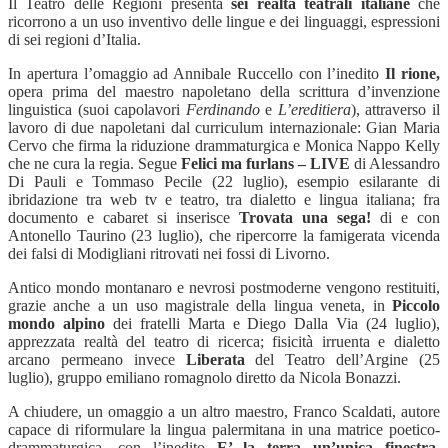
Il Teatro delle Regioni presenta
sei realtà teatrali italiane
che
ricorrono a un uso inventivo delle lingue e dei linguaggi, espressioni
di sei regioni d’Italia.
In apertura l’omaggio ad Annibale Ruccello con l’inedito
Il rione,
opera prima del maestro napoletano della scrittura d’invenzione
linguistica (suoi capolavori
Ferdinando
e
L’ereditiera
), attraverso il
lavoro di due napoletani dal curriculum internazionale: Gian Maria
Cervo che firma la riduzione drammaturgica e Monica Nappo Kelly
che ne cura la regia. Segue
Felici ma furlans – LIVE
di Alessandro
Di Pauli e Tommaso Pecile (22 luglio), esempio esilarante di
ibridazione tra web tv e teatro, tra dialetto e lingua italiana; fra
documento e cabaret si inserisce
Trovata una sega!
di e con
Antonello Taurino (23 luglio), che ripercorre la famigerata vicenda
dei falsi di Modigliani ritrovati nei fossi di Livorno.
Antico mondo montanaro e nevrosi postmoderne vengono restituiti,
grazie anche a un uso magistrale della lingua veneta, in
Piccolo
mondo alpino
dei fratelli Marta e Diego Dalla Via (24 luglio),
apprezzata realtà del teatro di ricerca; fisicità irruenta e dialetto
arcano permeano invece
Liberata
del Teatro dell’Argine (25
luglio), gruppo emiliano romagnolo diretto da Nicola Bonazzi.
A chiudere, un omaggio a un altro maestro, Franco Scaldati, autore
capace di riformulare la lingua palermitana in una matrice poetico-
drammaturgica, con l’inedito
E’ la terra un’unica finestra,