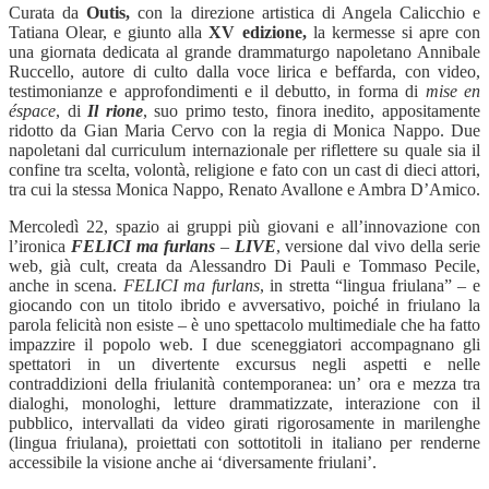
Curata da
Outis,
con la direzione artistica di Angela Calicchio e
Tatiana Olear,
e giunto alla
XV edizione,
la kermesse si apre con
una giornata dedicata al grande drammaturgo napoletano Annibale
Ruccello, autore di culto dalla voce lirica e beffarda, con video,
testimonianze e approfondimenti e il debutto, in forma di
mise en
éspace
, di
Il rione
, suo primo testo, finora inedito, appositamente
ridotto da Gian Maria Cervo con la regia di Monica Nappo. Due
napoletani dal curriculum internazionale per riflettere su quale sia il
confine tra scelta, volontà, religione e fato con un cast di dieci attori,
tra cui la stessa Monica Nappo, Renato Avallone e Ambra D’Amico.
Mercoledì 22, spazio ai gruppi più giovani e all’innovazione con
l’ironica
FELICI ma furlans
–
LIVE
, versione dal vivo
della serie
web, già cult, creata da Alessandro Di Pauli
e
Tommaso Pecile,
anche in scena.
FELICI ma furlans
, in stretta “lingua friulana” – e
giocando con un titolo ibrido e avversativo, poiché in friulano la
parola felicità non esiste – è uno spettacolo multimediale che ha fatto
impazzire il popolo web.
I due sceneggiatori accompagnano gli
spettatori in un divertente excursus negli aspetti e nelle
contraddizioni della friulanità contemporanea: un’ ora e mezza tra
dialoghi, monologhi, letture drammatizzate, interazione con il
pubblico, intervallati da video girati rigorosamente in marilenghe
(lingua friulana), proiettati con sottotitoli in italiano per renderne
accessibile la visione anche ai ‘diversamente friulani’.