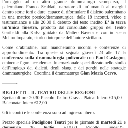
l’omaggio ad un altro grande drammaturgo scomparso, il
palermitano Franco Scaldati
, narratore di un’umanità ai margini
dentro storie forti e dure, capace di riformulare il dialetto palermitano
in una matrice poetico/drammaturgica
: dalle 18 incontri, video e
testimonianze e alle 20,30 il debutto del testo inedito
E’ la terra
un’unica finestra
, prodotto dal consolidato gruppo del Teatro
Garibaldi alla Kalsa guidato da Matteo Bavera e con in scena
Melino Imparato, storico interprete dell’autore siciliano.
Come d’abitudine, non mancheranno incontri e conferenze di
approfondimento. Tra queste si segnala giovedì 23 alle 17 la
conferenza sulla drammaturgia polivocale
con
Paul Castagno
,
eminente figura accademica internazionale specializzato nello studio
dell’impiego dei dialetti, degli slang e dei gerghi nelle strategie
drammaturgiche. Coordina il drammaturgo
Gian Maria Cervo.
———-
BIGLIETTI – IL TEATRO DELLE REGIONI
Spettacoli ore 20.30 Piccolo Teatro Grassi. Platea: Intero €15,00 –
Balconata: Intero €12,00
Gli incontri e le conferenza sono ad ingresso libero.
Prezzo speciale
Padiglione Teatri
per le giornate di
martedì 21
e
domenica 26 luglio
: €10,00 Ridotto under25,