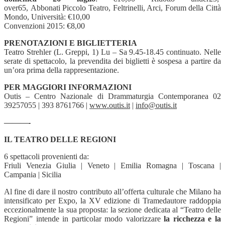
over65, Abbonati Piccolo Teatro, Feltrinelli, Arci, Forum della Città
Mondo, Università: €10,00
Convenzioni 2015: €8,00
PRENOTAZIONI E BIGLIETTERIA
Teatro Strehler (L. Greppi, 1) Lu – Sa 9.45-18.45 continuato. Nelle
serate di spettacolo, la prevendita dei biglietti è sospesa a partire da
un’ora prima della rappresentazione.
PER MAGGIORI INFORMAZIONI
Outis – Centro Nazionale di Drammaturgia Contemporanea 02
39257055 | 393 8761766 |
www.outis.it
|
info@outis.it
———-
IL TEATRO DELLE REGIONI
6 spettacoli provenienti da:
Friuli Venezia Giulia | Veneto | Emilia Romagna | Toscana |
Campania | Sicilia
Al fine di dare il nostro contributo all’offerta culturale che Milano ha
intensificato per Expo, la XV edizione di Tramedautore raddoppia
eccezionalmente la sua proposta: la sezione dedicata al “Teatro delle
Regioni” intende in particolar modo valorizzare
la ricchezza e la