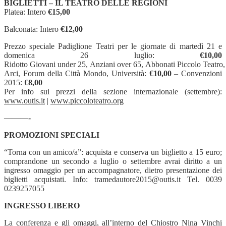
BIGLIETTI – IL TEATRO DELLE REGIONI
Platea: Intero
€15,00
Balconata: Intero
€12,00
Prezzo speciale Padiglione Teatri per le giornate di martedì 21 e
domenica 26 luglio:
€10,00
Ridotto Giovani under 25, Anziani over 65, Abbonati Piccolo Teatro, F
Arci, Forum della Città Mondo, Università:
€10,00
– Convenzioni
2015:
€8,00
Per info sui prezzi della sezione internazionale (settembre):
www.outis.it
|
www.piccoloteatro.org
———-
PROMOZIONI SPECIALI
“
Torna con un amico/a”
: acquista e conserva un biglietto a 15 euro;
comprandone un secondo a luglio o settembre avrai diritto a un
ingresso omaggio per un accompagnatore, dietro presentazione dei
biglietti acquistati. Info: tramedautore2015@outis.it Tel. 0039
0239257055
INGRESSO LIBERO
La conferenza e gli omaggi, all’interno del Chiostro Nina Vinchi