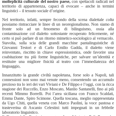
molteplicità culturale del nostro paese,
con spettacoli radicati nel
territorio di appartenenza, capaci di evocare – anche in termini
linguistici – il tessuto sociale d’origine.
Nel territorio, infatti, sempre fecondo della scena dialettale
colta
possiamo rintracciare le linee di un neoregionalismo. Non siamo di
fronte solo ad un fenomeno di bilinguismo, ossia alla
contaminazione col dialetto sottostante recuperato felicemente, né
certo si può parlare di un ritorno mimetico-sociologico al vernacolo.
Stavolta, sulla scia delle grandi macchine pantalinguistiche di
Giovanni Testori e di Carlo Emilio Gadda, il dialetto viene
reinventato, riscritto in chiave espressionistica, onde favorire una
coabitazione tra più forme linguistiche, per salvare un’identità e
restituire una migliore fisicità al teatro con l’immediatezza del
linguaggio,
Innanzitutto la grande civiltà napoletana, forse solo a Napoli, tali
connessioni non sono mai venute meno, consentendo un accumulo
prezioso tra lo ieri dei vari Viviani e De Filippo e l’oggi, con la ricca
stagione dei Ruccello, Enzo Moscato, Manlio Santanelli, fino ai più
recenti Mimmo Borrelli. Poi l’area siciliana con Franco Scaldati,
Emma Dante, Spiro Scimone. Quella toscana, meglio rappresentata
da Ugo Chiti, quella veneta con Marco Paolini, la voce pastosa e
trasteverina di Ascanio Celestini: tutti impegnati in un febbrile
laboratorio linguistico.