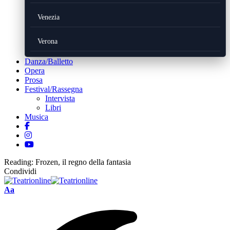
Venezia
Verona
Danza/Balletto
Opera
Prosa
Festival/Rassegna
Intervista
Libri
Musica
Reading:
Frozen, il regno della fantasia
Condividi
Font
Aa
Resizer