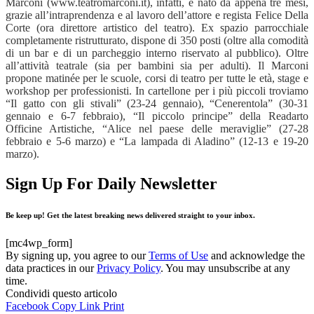
Marconi (www.teatromarconi.it), infatti, è nato da appena tre mesi,
grazie all’intraprendenza e al lavoro dell’attore e regista Felice Della
Corte (ora direttore artistico del teatro). Ex spazio parrocchiale
completamente ristrutturato, dispone di 350 posti (oltre alla comodità
di un bar e di un parcheggio interno riservato al pubblico). Oltre
all’attività teatrale (sia per bambini sia per adulti). Il Marconi
propone matinée per le scuole, corsi di teatro per tutte le età, stage e
workshop per professionisti. In cartellone per i più piccoli troviamo
“Il gatto con gli stivali” (23-24 gennaio), “Cenerentola” (30-31
gennaio e 6-7 febbraio), “Il piccolo principe” della Readarto
Officine Artistiche, “Alice nel paese delle meraviglie” (27-28
febbraio e 5-6 marzo) e “La lampada di Aladino” (12-13 e 19-20
marzo).
Sign Up For Daily Newsletter
Be keep up! Get the latest breaking news delivered straight to your inbox.
[mc4wp_form]
By signing up, you agree to our
Terms of Use
and acknowledge the
data practices in our
Privacy Policy
. You may unsubscribe at any
time.
Condividi questo articolo
Facebook
Copy Link
Print