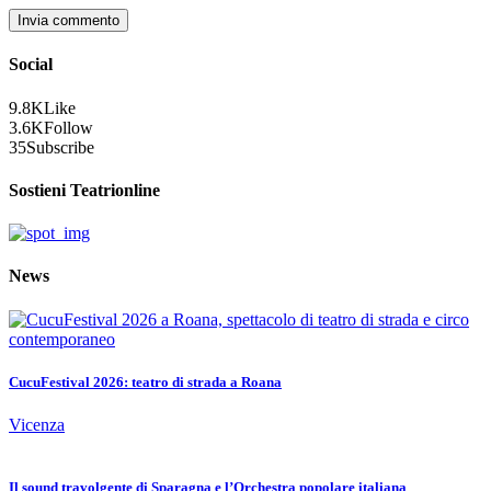
Social
9.8K
Like
3.6K
Follow
35
Subscribe
Sostieni Teatrionline
News
CucuFestival 2026: teatro di strada a Roana
Vicenza
Il sound travolgente di Sparagna e l’Orchestra popolare italiana