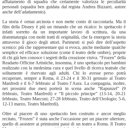
affiatamento di squadra che certamente valorizza le peculiarità
personali (squadra ben guidata dal regista Andrea Bizzarri, autore
anche dell’adattamento).
La storia è ormai arcinota e non mette conto di raccontarla. Ma il
film della Disney è più un rimando che un ricalco: lo spettacolo è
infatti sorretto da un importante lavoro di scrittura, da una
drammaturgia con molti tratti di originalità, che fa emergere la storia
attraverso il gioco degli attori. Parimenti si può dire dell’aspetto
scenico: più che rappresentare qui si evoca, anche mediante qualche
semplice ed efficace soluzione (come il teatro delle ombre), proprie
di chi già ben conosce i segreti della creazione visiva. “Frozen” della
Readarto Officine Artistiche, insomma, è uno spettacolo per bambini
realizzato con la medesima cura e quel livello di ricerca teatrale che
solitamente è riservato agli adulti. Chi lo avesse perso potrà
recuperare, sempre a Roma, il 23-24 e il 30-31 gennaio al Teatro
Manfredi e il 6-7 febbraio al Teatro l’Aura. La compagnia, inoltre,
nei prossimi due mesi porterà in scena anche “Rapunzel” (9
febbraio, Teatro Manfredi) e “Il piccolo principe” (13-14, 20-21
febbraio, Teatro Marconi; 27-28 febbraio, Teatro dell’Orologio; 5-6,
12-13 marzo, Teatro Manfredi).
Oltre al piacere di uno spettacolo ben costruito e ancor meglio
recitato, “Frozen” è stata anche l’occasione per un piacere ulteriore,
quello di assistere ai primissimi passi di un teatro a Roma. Il Teatro