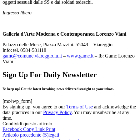
oggetti sessuali dalle SS e dai soldati tedeschi.
Ingresso libero
———–
Galleria d’Arte Moderna e Contemporanea Lorenzo Viani
Palazzo delle Muse, Piazza Mazzini. 55049 – Viareggio
Info: tel. 0584-581118
gamc@comune.viareggio.lu.it
–
www.gamc.it
– fb: Gamc Lorenzo
Viani
Sign Up For Daily Newsletter
Be keep up! Get the latest breaking news delivered straight to your inbox.
[mc4wp_form]
By signing up, you agree to our
Terms of Use
and acknowledge the
data practices in our
Privacy Policy
. You may unsubscribe at any
time.
Condividi questo articolo
Facebook
Copy Link
Print
Articolo precedente
(S)legati