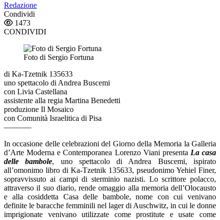
Redazione
Condividi
1473
CONDIVIDI
Foto di Sergio Fortuna
di Ka-Tzetnik 135633
uno spettacolo di Andrea Buscemi
con Livia Castellana
assistente alla regia Martina Benedetti
produzione Il Mosaico
con Comunità Israelitica di Pisa
———–
In occasione delle celebrazioni del Giorno della Memoria la Galleria
d’Arte Moderna e Contemporanea Lorenzo Viani presenta
La casa
delle bambole
, uno spettacolo di Andrea Buscemi, ispirato
all’omonimo libro di Ka-Tzetnik 135633, pseudonimo Yehiel Finer,
sopravvissuto ai campi di sterminio nazisti. Lo scrittore polacco,
attraverso il suo diario, rende omaggio alla memoria dell’Olocausto
e alla cosiddetta Casa delle bambole, nome con cui venivano
definite le baracche femminili nel lager di Auschwitz, in cui le donne
imprigionate venivano utilizzate come prostitute e usate come