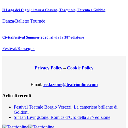
Il Lago dei Cigni, il tour a Cassino, Tarquinia, Ferento e Gubbio
Danza/Balletto
Tournèe
CivitaFestival Summer 2026, al via la 38° edizione
Festival/Rassegna
Privacy Policy
–
Cookie Policy
Email:
redazione@teatrionline.com
Articoli recenti
Festival Teatrale Borgio Verezzi, La cameriera brillante di
Goldoni
Sir Ian Livingstone, Romics d’Oro della 37^ edizione