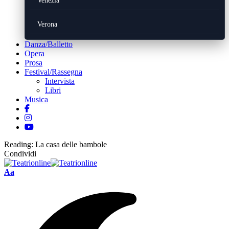
Venezia
Verona
Danza/Balletto
Opera
Prosa
Festival/Rassegna
Intervista
Libri
Musica
Reading:
La casa delle bambole
Condividi
Font
Aa
Resizer