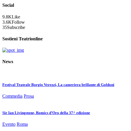
Social
9.8K
Like
3.6K
Follow
35
Subscribe
Sostieni Teatrionline
News
Festival Teatrale Borgio Verezzi, La cameriera brillante di Goldoni
Commedia
Prosa
Sir Ian Livingstone, Romics d’Oro della 37^ edizione
Evento
Roma