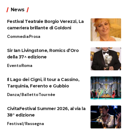
News
Festival Teatrale Borgio Verezzi, La
cameriera brillante di Goldoni
Commedia
Prosa
Sir Ian Livingstone, Romics d’Oro
della 37^ edizione
Evento
Roma
Il Lago dei Cigni, il tour a Cassino,
Tarquinia, Ferento e Gubbio
Danza/Balletto
Tournèe
CivitaFestival Summer 2026, al via la
38° edizione
Festival/Rassegna