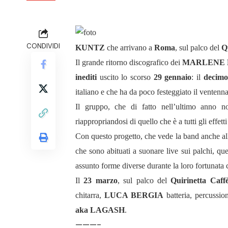
CONDIVIDI
KUNTZ
che arrivano a
Roma
, sul palco del
Q
Il grande ritorno discografico dei
MARLENE
inediti
uscito lo scorso
29 gennaio
: il
decimo
italiano e che ha da poco festeggiato il ventennal
Il gruppo, che di fatto nell’ultimo anno n
riappropriandosi di quello che è a tutti gli effetti
Con questo progetto, che vede la band anche 
che sono abituati a suonare live sui palchi, q
assunto forme diverse durante la loro fortunata c
Il
23 marzo
, sul palco del
Quirinetta Caff
chitarra,
LUCA BERGIA
batteria, percussio
aka LAGASH
.
———-