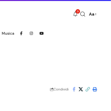
9
Aa
Font
Resizer
Musica
Condividi