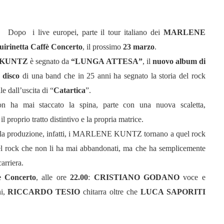
Dopo i live europei, parte il tour italiano dei
MARLENE
uirinetta Caffè Concerto
, il prossimo
23 marzo
.
 KUNTZ
è segnato da
“LUNGA ATTESA”
, il
nuovo album di
 disco
di una band che in 25 anni ha segnato la storia del rock
e dall’uscita di “
Catartica
”.
on ha mai staccato la spina, parte con una nuova scaletta,
 il proprio tratto distintivo e la propria matrice.
alla produzione, infatti, i MARLENE KUNTZ tornano a quel rock
uel rock che non li ha mai abbandonati, ma che ha semplicemente
arriera.
è Concerto
, alle ore
22.00
:
CRISTIANO GODANO
voce e
ni,
RICCARDO TESIO
chitarra oltre che
LUCA SAPORITI