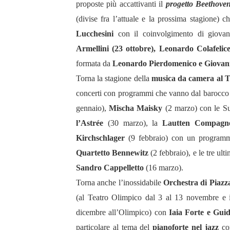
proposte più accattivanti il
progetto Beethoven
(divise fra l’attuale e la prossima stagione) 
Lucchesini
con il coinvolgimento di giovani
Armellini (23 ottobre), Leonardo Colafeli
formata da
Leonardo Pierdomenico e Giovann
Torna la stagione della
musica da camera al T
concerti con programmi che vanno dal barocco ai 
gennaio),
Mischa Maisky
(2 marzo) con le Su
l’Astrée
(30 marzo), la
Lautten Compagn
Kirchschlager
(9 febbraio) con un program
Quartetto Bennewitz
(2 febbraio), e le tre ul
Sandro
Cappelletto
(16 marzo).
Torna anche l’inossidabile
Orchestra di Piazza
(al Teatro Olimpico dal 3 al 13 novembre e i
dicembre all’Olimpico) con
Iaia Forte e Guid
particolare al tema del
pianoforte nel jazz
c