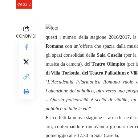
2312
CONDIVIDI
questi i numeri della stagione
2016/2017,
la 
Romana
con un’offerta che spazia dalla music
gli spazi consolidati della
Sala Casella
(per la
musica da camera), del
Teatro Olimpico
(per l
di Villa Torlonia, del Teatro Palladium e Vi
“
L’Accademia Filarmonica Romana vuole offr
l’attenzione del pubblico, attraverso una pro
–
Questa poliedricità è scelta di vitalità, 
pubblico di tutte le età
”.
E in effetti la nuova stagione si arricchisce d
arti, confermando e rinnovando gli orari dei c
pomeriggio alle 17.30 in Sala Casella.