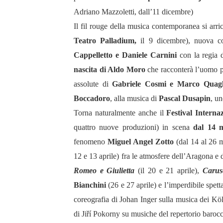
Adriano Mazzoletti, dall’11 dicembre)
Il fil rouge della musica contemporanea si arri
Teatro Palladium,
il 9 dicembre), nuova c
Cappelletto e Daniele Carnini
con la regia 
nascita di Aldo Moro
che racconterà l’uomo po
assolute di
Gabriele Cosmi e Marco Quagl
Boccadoro
, alla musica di
Pascal Dusapin
, u
Torna naturalmente anche il
Festival Interna
quattro nuove produzioni) in scena
dal 14 
fenomeno
Miguel Angel Zotto
(dal 14 al 26 
12 e 13 aprile) fra le atmosfere dell’Aragona e 
Romeo e Giulietta
(il 20 e 21 aprile),
Carus
Bianchini
(26 e 27 aprile) e l’imperdibile spett
coreografia di Johan Inger sulla musica dei Köl
di Jiří Pokorny su musiche del repertorio barocc