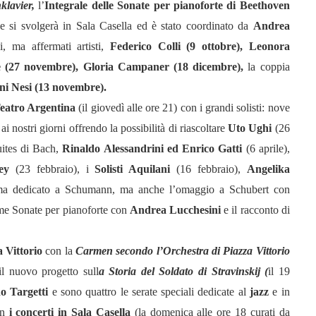
klavier,
l’
Integrale delle Sonate per pianoforte di Beethoven
che si svolgerà in Sala Casella ed è stato coordinato da
Andrea
, ma affermati artisti,
Federico Colli (9 ottobre), Leonora
ce (27 novembre), Gloria Campaner (18 dicembre),
la coppia
i Nesi (13 novembre).
eatro Argentina
(il giovedì alle ore 21) con i grandi solisti: nove
nostri giorni offrendo la possibilità di riascoltare
Uto Ughi
(26
ites di Bach,
Rinaldo Alessandrini ed Enrico Gatti
(6 aprile),
ey
(23 febbraio), i
Solisti Aquilani
(16 febbraio),
Angelika
ma dedicato a Schumann, ma anche l’omaggio a Schubert con
time Sonate per pianoforte con
Andrea Lucchesini
e il racconto di
 Vittorio
con la
Carmen secondo l’Orchestra di Piazza Vittorio
l nuovo progetto sull
a Storia del Soldato di Stravinskij (
il 19
o Targetti
e sono quattro le serate speciali dedicate al
jazz
e in
on
i concerti in Sala Casella
(la domenica alle ore 18 curati da