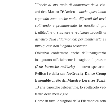
“
Fedele al suo ruolo di animatrice della vita 
artistico
Matteo D’Amico
–
anche quest’anno 
coprendo zone anche molto differenti del terri
coltivando e promuovendo la nascita di prog
L’attitudine a suscitare e realizzare progetti a
genetico della Filarmonica: per mantenerla e r
tutto questo non è affatto scontato
”.
Obiettivo confermato anche dall’inaugurazio
inaugurano ufficialmente la stagione il prossi
(Arie barocche nell’aria)
il nuovo spettacolo
Pellisari
e della sua
NoGravity Dance Com
Ensemble
diretto dal
Maestro Lorenzo Tozzi.
13 arie barocche celeberrime, lo spettacolo vede 
teatro delle meraviglie.
Come in tutte le stagioni della Filarmonica sono 