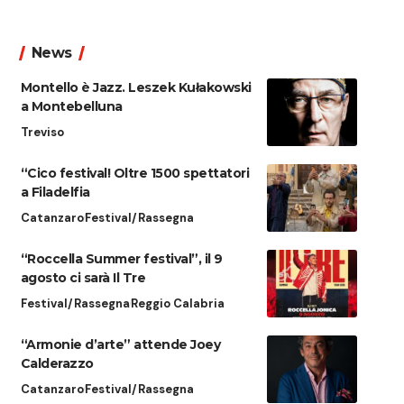
News
Montello è Jazz. Leszek Kułakowski
a Montebelluna
Treviso
“Cico festival! Oltre 1500 spettatori
a Filadelfia
Catanzaro
Festival/Rassegna
“Roccella Summer festival”, il 9
agosto ci sarà Il Tre
Festival/Rassegna
Reggio Calabria
“Armonie d’arte” attende Joey
Calderazzo
Catanzaro
Festival/Rassegna