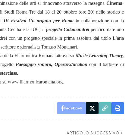
minazione delle arti si rinnovano attraverso la rassegna
Cinema-
à di Studi Roma Tre dal 18 al 20 ottobre (ore 20) nello storico e
il
IV Festival Un organo per Roma
in collaborazione con la
nta Cecilia e la IUC, il
progetto Calamandrei
per ricordare uno
drei con un progetto speciale in prima assoluta dal titolo L’aria
e, scrittore e giornalista Tomaso Montanari.
ca
della Filarmonica Romana attraverso
Music Learning Theory,
 progetto
Paesaggio sonoro, OperaEducation
con Il barbiere di
sterclass.
io su
www.filarmonicaromana.org
.
Facebook
ARTICOLO SUCCESSIVO