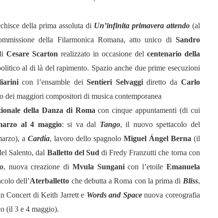
cchisce della prima assoluta di
Un’infinita primavera attendo
(al
ommissione della Filarmonica Romana, atto unico di
Sandro
di
Cesare Scarton
realizzato in occasione del
centenario della
litico al di là del rapimento. Spazio anche due prime esecuzioni
iarini
con l’ensamble dei
Sentieri Selvaggi
diretto da
Carlo
no dei maggiori compositori di musica contemporanea
zionale della Danza di Roma
con cinque appuntamenti (di cui
marzo al 4 maggio
: si va dal
Tango
, il nuovo spettacolo del
marzo), a
Cardía
, lavoro dello spagnolo
Miguel Ángel Berna
(il
del Salento, dal
Balletto del Sud
di Fredy Franzutti che torna con
o
, nuova creazione di
Mvula Sungani
con l’etoile
Emanuela
acolo dell’
Aterballetto
che debutta a Roma con la prima di
Bliss
,
n Concert di Keith Jarrett e
Words and Space
nuova coreografia
o (il 3 e 4 maggio).