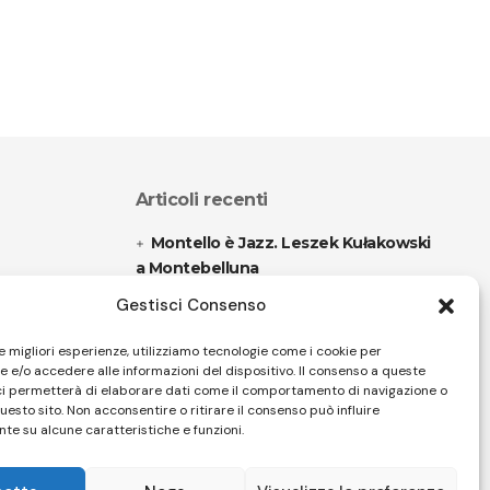
Articoli recenti
Montello è Jazz. Leszek Kułakowski
a Montebelluna
Gestisci Consenso
“Cico festival! Oltre 1500 spettatori
a Filadelfia
le migliori esperienze, utilizziamo tecnologie come i cookie per
 e/o accedere alle informazioni del dispositivo. Il consenso a queste
ci permetterà di elaborare dati come il comportamento di navigazione o
questo sito. Non acconsentire o ritirare il consenso può influire
Follow US
te su alcune caratteristiche e funzioni.