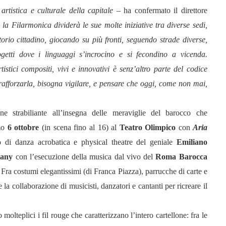
artistica e culturale della capitale
– ha confermato il direttore
la Filarmonica dividerà le sue molte iniziative tra diverse sedi,
torio cittadino, giocando su più fronti, seguendo strade diverse,
etti dove i linguaggi s’incrocino e si fecondino a vicenda.
rtistici compositi, vivi e innovativi è senz’altro parte del codice
afforzarla, bisogna vigilare, e pensare che oggi, come non mai,
ne strabiliante all’insegna delle meraviglie del barocco che
mo
6 ottobre
(in scena fino al 16) al
Teatro Olimpico
con
Aria
 di danza acrobatica e physical theatre del geniale
Emiliano
pany
con l’esecuzione della musica dal vivo del
Roma Barocca
Fra costumi elegantissimi (di Franca Piazza), parrucche di carte e
la collaborazione di musicisti, danzatori e cantanti per ricreare il
molteplici i fil rouge che caratterizzano l’intero cartellone: fra le