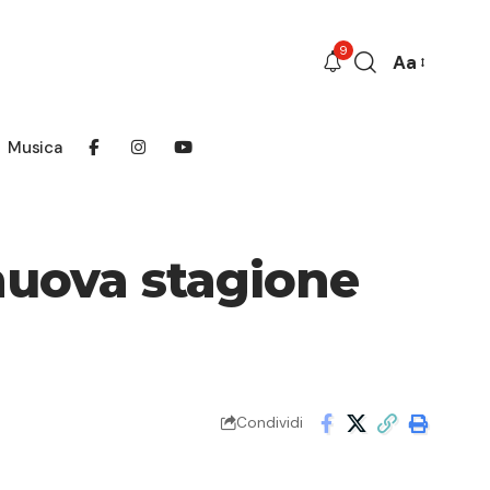
9
Aa
Font
Resizer
Musica
nuova stagione
Condividi