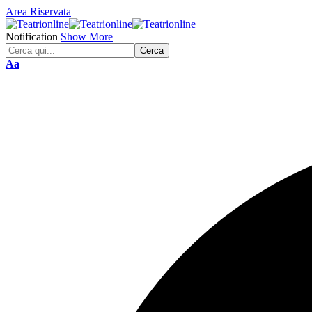
Area Riservata
Notification
Show More
Font
Aa
Resizer