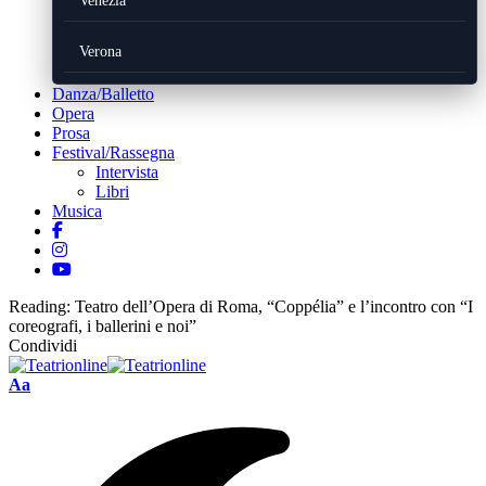
Venezia
Verona
Danza/Balletto
Opera
Prosa
Festival/Rassegna
Intervista
Libri
Musica
Reading:
Teatro dell’Opera di Roma, “Coppélia” e l’incontro con “I
coreografi, i ballerini e noi”
Condividi
Font
Aa
Resizer