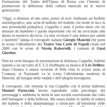
Formazione del Teatro dell’Opera di Roma con l’intento di
promuovere la diffusione della cultura musicale tra le nuove
generazioni.
“
Oggi, a distanza di otto anni, penso di aver realizzato un balletto
autobiografico, una sorta di balletto nel balletto che mette in luce la
mia personalità poliedrica. Coppélia è stato il primo titolo che ho
danzato da bambino e quello importante che mi ha avvicinato alla
danza in maniera decisiva. La mia versione è una lettura per adulti
e bambini”
spiega il coreografo italiano
Giorgio Mancini
che porta
in scena l’allestimento del
Teatro San Carlo di Napoli
creato nel
2009 con le scene di
Nicola Rubertelli,
i costumi di
Giusi
Giustino.
Non ha certo bisogno di presentazioni la deliziosa
Coppélia,
balletto
ispirato a un racconto di E.T.A Hoffmann su musica di
Léo Delibes
:
dopo l’ironica e amara versione di Petit vista lo scorso anno al
Costanzi, al Nazionale va in scena l’allestimento moderno di
Mancini, all’insegna della vitalità e dell’allegria travolgente.
Il coreografo, che rimonta la sua Coppélia con il primo ballerino
Manuel Paruccini,
lavora soprattutto sulla psicologia dei
personaggi e ambienta la storia in una società ossessionata dal culto
dell’immagine e della bellezza. Ma senza tradire lo spirito di rottura
del balletto e della drammaturgia o rinunciare all’umorismo delle