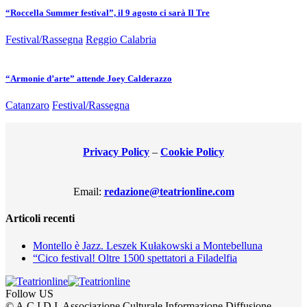
“Roccella Summer festival”, il 9 agosto ci sarà Il Tre
Festival/Rassegna
Reggio Calabria
“Armonie d’arte” attende Joey Calderazzo
Catanzaro
Festival/Rassegna
Privacy Policy
–
Cookie Policy
Email:
redazione@teatrionline.com
Articoli recenti
Montello è Jazz. Leszek Kułakowski a Montebelluna
“Cico festival! Oltre 1500 spettatori a Filadelfia
Follow US
© A.C.I.D.I. Associazione Culturale Informazione Diffusione