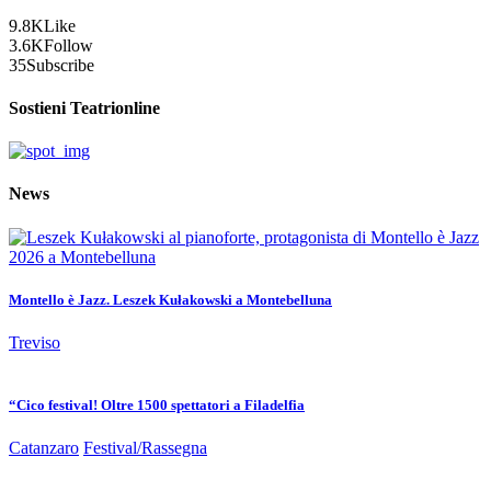
9.8K
Like
3.6K
Follow
35
Subscribe
Sostieni Teatrionline
News
Montello è Jazz. Leszek Kułakowski a Montebelluna
Treviso
“Cico festival! Oltre 1500 spettatori a Filadelfia
Catanzaro
Festival/Rassegna