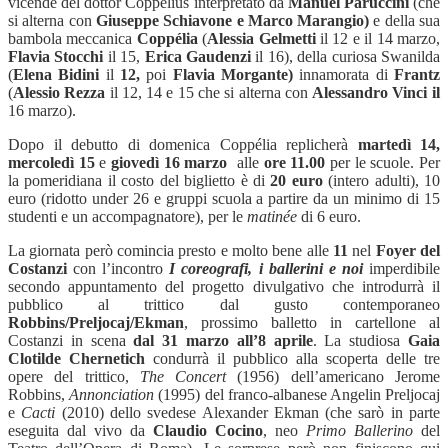
vicende del dottor Coppelius interpretato da
Manuel Paruccini
(che
si alterna con
Giuseppe Schiavone e Marco Marangio)
e della sua
bambola meccanica
Coppélia
(
Alessia
Gelmetti
il
12 e il 14 marzo,
Flavia Stocchi
il
15,
Erica Gaudenzi
il 16), della curiosa Swanilda
(
Elena Bidini
il
12,
poi
Flavia Morgante)
innamorata di
Frantz
(
Alessio Rezza
il
12, 14 e 15 che si alterna con
Alessandro Vinci il
16 marzo).
Dopo il debutto di domenica Coppélia replicherà
martedì 14,
mercoledì 15
e
giovedì 16 marzo
alle
ore 11.00
per le scuole. Per
la pomeridiana il costo del biglietto è di
20 euro
(intero adulti), 10
euro (ridotto under 26 e gruppi scuola a partire da un minimo di 15
studenti e un accompagnatore), per le
matinée
di 6 euro.
La giornata però comincia presto e molto bene alle
11
nel
Foyer del
Costanzi
con l’incontro
I coreografi, i ballerini e noi
imperdibile
secondo appuntamento del progetto divulgativo che introdurrà il
pubblico al trittico dal gusto contemporaneo
Robbins/Preljocaj/Ekman
, prossimo balletto in cartellone al
Costanzi in scena
dal 31 marzo all’8 aprile
. La studiosa
Gaia
Clotilde Chernetich
condurrà il pubblico alla scoperta delle tre
opere del trittico,
The Concert
(1956) dell’americano Jerome
Robbins,
Annonciation
(1995)
del franco-albanese Angelin Preljocaj
e
Cacti
(2010) dello svedese Alexander Ekman (che sarò in parte
eseguita dal vivo da
Claudio Cocino
, neo
Primo Ballerino
del