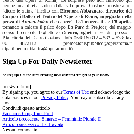
Teatro dell’Opera di Roma). Le sorprese però non finiscono qui
perché una diretta video dalla sala prova Costanzi mostrerà un
“dietro le quinte” inedito con
Eleonora Abbagnato, direttrice del
Corpo di Ballo del Teatro dell’Opera di Roma, impegnata nella
prova di
Annonciation
che danzerà il
31 marzo, il 2 e l’8 aprile,
tornando a calcare il palco dopo
La Parc
di Preljocaj del maggio
scorso. Il costo del biglietto è di
5 euro,
biglietti in vendita presso la
Biglietteria del Teatro Costanzi. Info 0648160312 – 532 – 533; fax
06 4872112 –
promozione.pubblico@operaroma.it
dipartimento.didattica@operaroma.it
).
Sign Up For Daily Newsletter
Be keep up! Get the latest breaking news delivered straight to your inbox.
[mc4wp_form]
By signing up, you agree to our
Terms of Use
and acknowledge the
data practices in our
Privacy Policy
. You may unsubscribe at any
time.
Condividi questo articolo
Facebook
Copy Link
Print
Articolo precedente
8 marzo – Femminile Plurale II
Articolo successivo
La Traviata
Nessun commento