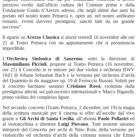
prezioso svolto dall’ufficio cultura del Comune prima e dalla
Fondazione Guido d’Arezzo adesso, che negli ultimi due anni ha
portato nel nostro teatro Petrarca e, open air, nel nostro anfiteatro
romano, eventi davvero prestigiosi, sanciti tutti da un grande
successo”.
Il sipario su
Arezzo Classica
si alzerà venerdì 16 novembre alle ore
21 al Teatro Petrarca con un appuntamento che si preannuncia
imperdibile.
L’
Orchestra Sinfonica di Sanremo
, sotto la direzione di
Massimiliano Piccioli
, propone al Teatro Petrarca (16 novembre,
ore 21) il Concerto in re minore per due violini e orchestra BWV
1043 di Johann Sebastian Bach e la versione per orchestra d’archi
del Quartetto in do maggiore op. 19 di Ferruccio Busoni. Solisti per
il concerto bachiano saranno
Cristiano Rossi
, violinista dalla
prestigiosa attività sui palcoscenici internazionali e Marco Bigarelli,
primo violino del complesso ligure.
Nel secondo concerto (Teatro Petrarca, 2 dicembre, ore 19) la magia
della scrittura musicale per il cinema si offre all’ascolto dal vivo
grazie a
Gli Archi di Santa Cecilia
, all’oboista
Paolo Pollastri
ed
al violoncellista e direttore
Luigi Piovano
. Tutti insieme saranno
interpreti del Concerto per archi di Nino Rota, della versione per
violoncello ed orchestra d’archi della colonna sonora che Ennio