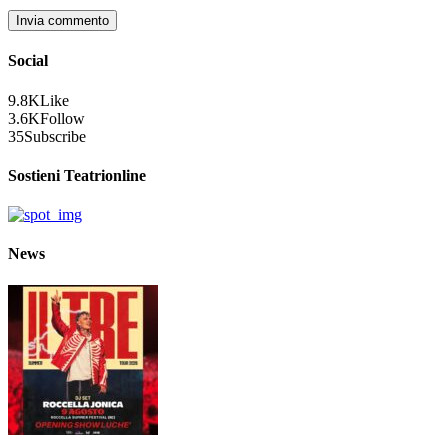
Social
9.8K
Like
3.6K
Follow
35
Subscribe
Sostieni Teatrionline
News