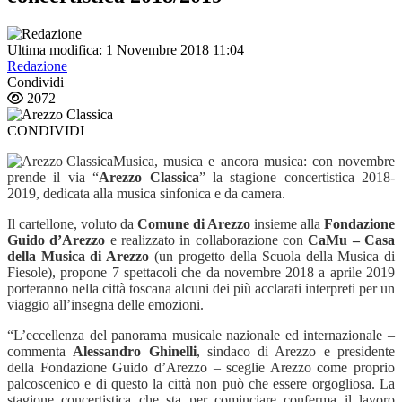
Ultima modifica: 1 Novembre 2018 11:04
Redazione
Condividi
2072
CONDIVIDI
Musica, musica e ancora musica: con novembre
prende il via “
Arezzo Classica
” la stagione concertistica 2018-
2019, dedicata alla musica sinfonica e da camera.
Il cartellone, voluto da
Comune di Arezzo
insieme alla
Fondazione
Guido d’Arezzo
e realizzato in collaborazione con
CaMu – Casa
della Musica di Arezzo
(un progetto della Scuola della Musica di
Fiesole), propone 7 spettacoli che da novembre 2018 a aprile 2019
porteranno nella città toscana alcuni dei più acclarati interpreti per un
viaggio all’insegna delle emozioni.
“
L’eccellenza del panorama musicale nazionale ed internazionale –
commenta
Alessandro Ghinelli
, sindaco di Arezzo e presidente
della Fondazione Guido d’Arezzo – sceglie Arezzo come proprio
palcoscenico e di questo la città non può che essere orgogliosa. La
stagione concertistica che sta per cominciare conferma il lavoro