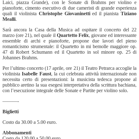
Laici, piazza Grande), con le Sonate di Brahms per violino e
pianoforte, cimento esecutivo di due cameristi di grande esperienza
quali il violinista
Christophe Giovaninetti
ed il pianista
Tiziano
Mealli
.
Sarà ancora la Casa della Musica ad ospitare il concerto del 22
marzo (ore 21), nel quale il
Quartetto Felix
, giovane ed interessante
ensemble di archi e pianoforte, propone due lavori del pieno
romanticismo strumentale: il Quartetto in mi bemolle maggiore op.
47 di Robert Schumann ed il Quartetto in sol minore op. 25 di
Johannes Brahms.
Per l’ultimo concerto (17 aprile, ore 21) il Teatro Petrarca accoglie la
violinista
Isabelle Faust
, la cui celebrata attività internazionale non
necessita certo di presentazioni: la musicista tedesca propone al
pubblico aretino la sua esegesi interpretativa della scrittura bachiana,
con l’esecuzione integrale delle Sonate e Partite per violino solo.
———-
Biglietti
Costo da 30.00 a 5.00 euro.
Abbonamenti
Costo da 120.00 a 50.00 euro.