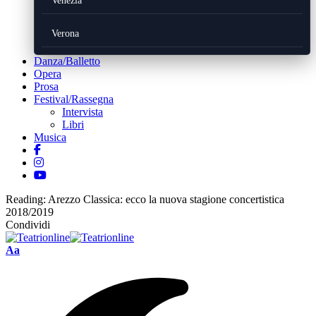
Venezia
Verona
Danza/Balletto
Opera
Prosa
Festival/Rassegna
Intervista
Libri
Musica
Reading:
Arezzo Classica: ecco la nuova stagione concertistica
2018/2019
Condividi
Font
Aa
Resizer