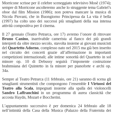
Morricone scrisse per il celebre sceneggiato televisivo Mosè (1974);
sempre di Morricone ascolteremo anche lo struggente tema Gabriel’s
oboe dal film Mission (1986); non poteva mancare la musica di
Nicola Piovani, che in Buongiorno Principessa da La vita è bella
(1997) ha colto uno dei successi più smaglianti della sua intensa
attività compositiva per il cinema.
Il 27 gennaio (Teatro Petrarca, ore 17) avremo l’onore di ritrovare
Bruno Canino
, inarrivabile camerista al fianco dei più grandi
interpreti da oltre mezzo secolo, stavolta insieme ai giovani musicisti
del
Quartetto Adorno
, complesso nato nel 2015 ma già ben inserito
nel circuito dei concerti grazie all’affermazione in importanti
competizioni internazionali; alle intime sonorità del Quartetto in sol
minore op. 10 di Debussy seguirà l’imponente costruzione
brahmsiana del Quintetto in fa minore per pianoforte e archi op.
34a.
Sempre al Teatro Petrarca (11 febbraio, ore 21) saranno di scena gli
smaglianti strumentisti che compongono l’ensemble
I Virtuosi del
Teatro alla Scala
, impegnati insieme alla spalla dei violoncelli
Sandro Laffranchini
in un programma di aurea classicità che
accosta Haydn, Mozart e Boccherini.
L’appuntamento successivo è per domenica 24 febbraio alle 18
nell’intimità della Casa della Musica (Palazzo della Fraternita dei