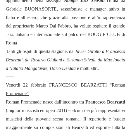
appuntamento della rassegna
Boogie Jazz Season
curata da
Gabriele BUONASORTE, sassofonista e manager attivo in
Italia e all
’
estero, che grazie alla passione e all
’
intraprendenza
del proprietario Marco Dal Fabbro, ha voluto ospitare il grande
Jazz italiano e internazionale sul palco del BOOGIE CLUB di
Roma
Tanti gli ospiti di questa stagione, da
Javier Girotto a Francesco
Bearzatti, da Rosario Giuliani a Susanna Stivali, da Max Ionata
a Natalio Mangalavite, Dario Deidda
e molti altri.
——
Venerdi 22 febbraio FRANCESCO BEARZATTI
“Roman
Promenade”
Roman Promenade nasce dall’incontro tra
Francesco Bearzatti
(miglior musicista europeo 2011) e alcuni dei più rappresentativi
musicisti della giovane scena romana. Il repertorio è basato
maggiormente su composizioni di Bearzatti ed esprime tutta la