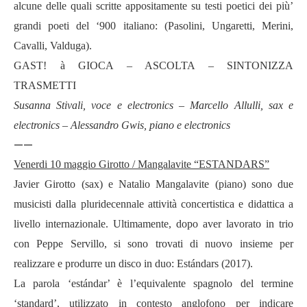
alcune delle quali scritte appositamente su testi poetici dei più’
grandi poeti del
‘
900 italiano: (Pasolini, Ungaretti, Merini,
Cavalli, Valduga).
GAST!
à
GIOCA
– ASCOLTA –
SINTONIZZA
TRASMETTI
Susanna Stivali, voce e electronics – Marcello Allulli, sax e
electronics – Alessandro Gwis, piano e electronics
——
Venerdi 10 maggio Girotto / Mangalavite
“
ESTANDARS
”
Javier Girotto (sax) e Natalio Mangalavite (piano) sono due
musicisti dalla pluridecennale attivit
à
concertistica e didattica a
livello internazionale. Ultimamente, dopo aver lavorato in trio
con Peppe Servillo, si sono trovati di nuovo insieme per
realizzare e produrre un disco in duo: Est
ándars (2017).
La parola
‘estándar
’ è
l’
equivalente spagnolo del termine
‘standard’
, utilizzato in contesto anglofono per indicare