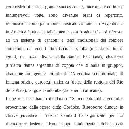
composizioni jazz di grande successo che, interpretate ed incise
innumerevoli volte, sono divenute brani di repertorio,
riconosciuti come patrimonio musicale comune. In Argentina e
in America Latina, parallelamente, con
‘estándar’
ci si riferisce
ad un insieme di canzoni e temi tradizionali del folklore
autoctono, dai generi più disparati: zamba (una danza in tre
tempi, ma assai diversa dalla samba brasiliana), chacarera
(un
’
altra danza argentina di coppia che si balla in gruppo),
chamam
é
(un genere proprio dell
’
Argentina settentrionale, di
lontana origine europea), milonga (tipica della regione del Rio
de la Plata), tango e candombe (dalle radici africane).
I due musicisti hanno dichiarato:
“
Siamo entrambi argentini e
proveniamo dalla stessa citt
à
: Cordoba. Riproporre dunque in
chiave jazzistica i
‘
nostri
’
standard ha significato per noi
ripercorrere insieme alcune tappe fondamentali della nostra