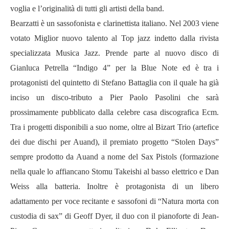
voglia e l’originalit
à
di tutti gli artisti della band.
Bearzatti è un sassofonista e clarinettista italiano. Nel 2003 viene
votato Miglior nuovo talento al Top jazz indetto dalla rivista
specializzata Musica Jazz. Prende parte al nuovo disco di
Gianluca Petrella
“
Indigo 4
”
per la Blue Note ed è tra i
protagonisti del quintetto di Stefano Battaglia con il quale ha gi
à
inciso un disco-tributo a Pier Paolo Pasolini che sar
à
prossimamente pubblicato dalla celebre casa discografica Ecm.
Tra i progetti disponibili a suo nome, oltre al Bizart Trio (artefice
dei due dischi per Auand), il premiato progetto
“
Stolen Days
”
sempre prodotto da Auand a nome del Sax Pistols (formazione
nella quale lo affiancano Stomu Takeishi al basso elettrico e Dan
Weiss alla batteria. Inoltre è protagonista di un libero
adattamento per voce recitante e sassofoni di
“
Natura morta con
custodia di sax
”
di Geoff Dyer, il duo con il pianoforte di Jean-