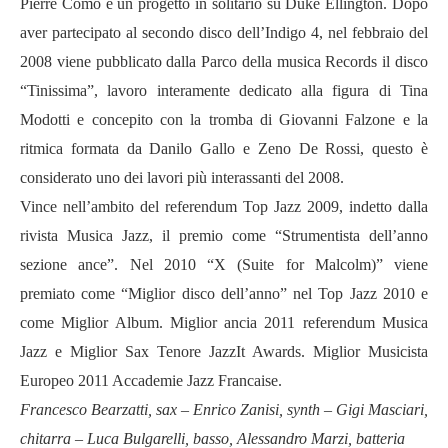
Pierre Como e un progetto in solitario su Duke Ellington. Dopo
aver partecipato al secondo disco dell
’
Indigo 4, nel febbraio del
2008 viene pubblicato dalla Parco della musica Records il disco
“
Tinissima
”
, lavoro interamente dedicato alla figura di Tina
Modotti e concepito con la tromba di Giovanni Falzone e la
ritmica formata da Danilo Gallo e Zeno De Rossi, questo è
considerato uno dei lavori più interassanti del 2008.
Vince nell’ambito del referendum Top Jazz 2009, indetto dalla
rivista Musica Jazz, il premio come “Strumentista dell’anno
sezione ance”. Nel 2010 “X (Suite for Malcolm)” viene
premiato come “Miglior disco dell’anno” nel Top Jazz 2010 e
come Miglior Album. Miglior ancia 2011 referendum Musica
Jazz e Miglior Sax Tenore JazzIt Awards. Miglior Musicista
Europeo 2011 Accademie Jazz Francaise.
Francesco Bearzatti, sax – Enrico Zanisi, synth – Gigi Masciari,
chitarra – Luca Bulgarelli, basso, Alessandro Marzi, batteria