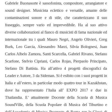
Gabriele Buonasorte è sassofonista, compositore, arrangiatore e
sound designer. Musicista eclettico e versatile, amante delle
contaminazioni sonore e di stile, che caratterizzano il suo
fraseggio, sempre vario ed imprevedibile. Ha al suo attivo
diverse collaborazioni al fianco di musicisti di fama nazionale ed
internazionale tra i quali Mauro Negri, Angelo Olivieri, Greg
Burk, Leo Garcia, Alessandro Marzi, Silvia Bolognesi, Juan
Carlos Albelo Zamora, Santi Scarcella, Gabriel Rivano, Stefano
Scarfone, Stelvio Cipriani, Carlos Rojas, Pierpaolo Principato,
Stefano Di Battista. Ha all’attivo 4 progetti discografici da
Leader e Autore, 3 da Sideman. Si è esibito con i suoi progetti in
Italia e all’estero, in particolar modo quattro tour in Kazakhstan,
dove ha rappresentato l’Italia all’ EXPO 2017 e due in
Thailandia. E’ attualmente Docente della Scuola di Musica
SoundVille, della Scuola Popolare di Musica del Tiburtino e
dell’Accademia di Musica Praeneste di Roma per le Classi di