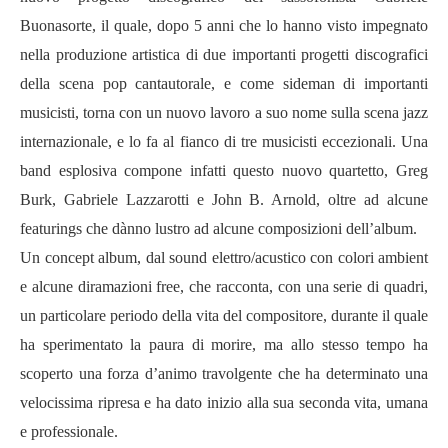
Buonasorte, il quale, dopo 5 anni che lo hanno visto impegnato
nella produzione artistica di due importanti progetti discografici
della scena pop cantautorale, e come sideman di importanti
musicisti, torna con un nuovo lavoro a suo nome sulla scena jazz
internazionale, e lo fa al fianco di tre musicisti eccezionali. Una
band esplosiva compone infatti questo nuovo quartetto, Greg
Burk, Gabriele Lazzarotti e John B. Arnold, oltre ad alcune
featurings che d
à
nno lustro ad alcune composizioni dell
’album.
Un concept album, dal sound elettro/acustico con colori ambient
e alcune diramazioni free, che racconta, con una serie di quadri,
un particolare periodo della vita del compositore, durante il quale
ha sperimentato la paura di morire, ma allo stesso tempo ha
scoperto una forza d
’
animo travolgente che ha determinato una
velocissima ripresa e ha dato inizio alla sua seconda vita, umana
e professionale.