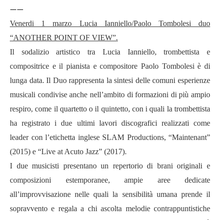
——
Venerdi 1 marzo Lucia Ianniello/Paolo Tombolesi duo
“
ANOTHER POINT OF VIEW
”.
Il sodalizio artistico tra Lucia Ianniello, trombettista e
compositrice e il pianista e compositore Paolo Tombolesi è di
lunga data. Il Duo rappresenta la sintesi delle comuni esperienze
musicali condivise anche nell
’
ambito di formazioni di più ampio
respiro, come il quartetto o il quintetto, con i quali la trombettista
ha registrato i due ultimi lavori discografici realizzati come
leader con l
’
etichetta inglese SLAM Productions,
“
Maintenant
”
(2015) e “
Live at Acuto Jazz
” (2017).
I due musicisti presentano un repertorio di brani originali e
composizioni estemporanee, ampie aree dedicate
all
’
improvvisazione nelle quali la sensibilit
à
umana prende il
sopravvento e regala a chi ascolta melodie contrappuntistiche