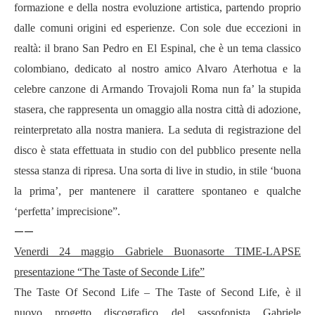
formazione e della nostra evoluzione artistica, partendo proprio
dalle comuni origini ed esperienze. Con sole due eccezioni in
realt
à
: il brano San Pedro en El Espinal, che è un tema classico
colombiano, dedicato al nostro amico Alvaro Aterhotua e la
celebre canzone di Armando Trovajoli Roma nun fa
’
la stupida
stasera, che rappresenta un omaggio alla nostra citt
à
di adozione,
reinterpretato alla nostra maniera. La seduta di registrazione del
disco è stata effettuata in studio con del pubblico presente nella
stessa stanza di ripresa. Una sorta di live in studio, in stile
‘
buona
la prima
’
, per mantenere il carattere spontaneo e qualche
‘
perfetta
’
imprecisione
”.
——
Venerdi 24 maggio Gabriele Buonasorte TIME-LAPSE
presentazione
“
The Taste of Seconde Life
”
The Taste Of Second Life
–
The Taste of Second Life,
è il
nuovo progetto discografico del sassofonista Gabriele