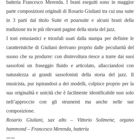
batteria Francesco Merenda. I brani eseguiti sono in maggior
parte composizioni originali di Rosario Giuliani tra cui una suite
in 3 parti dal titolo Suite et poursuite e alcuni brani della
tradizione tra le più rilevanti pagine della storia del jazz.
I toni entusiastici e trionfali usati dalla stampa per definire le
caratteristiche di Giuliani derivano proprio dalle peculiarit
à
del
suono che sa produrre: con disinvoltura riesce a trarre dai suoi
sassofoni un fraseggio fluido e articolato, allacciandosi con
naturalezza ai grandi sassofonisti della storia del jazz. Il
musicista, pur ispirandosi a dei modelli, colpisce proprio per la
sua originalit
à
e unicit
à
che è facilmente identificabile non solo
nell’approccio con gli strumenti ma anche nelle sue
composizione.
Rosario Giuliani, sax alto – Vittorio Solimene, organo
hammond – Francesco Merenda, batteria
——