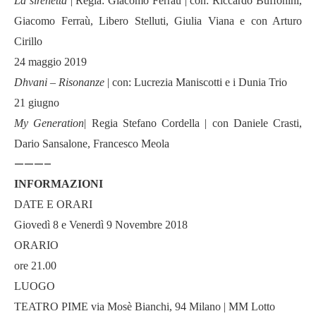
La sirenetta
| Regia: Giacomo Ferraù | con: Riccardo Buffonini,
Giacomo Ferraù, Libero Stelluti, Giulia Viana e con Arturo
Cirillo
24 maggio 2019
Dhvani – Risonanze
| con: Lucrezia Maniscotti e i Dunia Trio
21 giugno
My Generation
| Regia Stefano Cordella |
con Daniele Crasti,
Dario Sansalone, Francesco Meola
———–
INFORMAZIONI
DATE E ORARI
Giovedì 8 e Venerdì 9 Novembre 2018
ORARIO
ore 21.00
LUOGO
TEATRO PIME via Mosè Bianchi, 94 Milano | MM Lotto