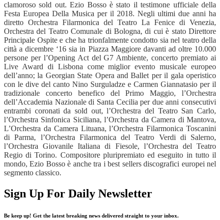
clamoroso sold out. Ezio Bosso è stato il testimone ufficiale della
Festa Europea Della Musica per il 2018. Negli ultimi due anni ha
diretto Orchestra Filarmonica del Teatro La Fenice di Venezia,
Orchestra del Teatro Comunale di Bologna, di cui è stato Direttore
Principale Ospite e che ha trionfalmente condotto sia nel teatro della
citt
à
a dicembre
‘
16 sia in Piazza Maggiore davanti ad oltre 10.000
persone per l
’
Opening Act del G7 Ambiente, concerto premiato ai
Live Award di Lisbona come miglior evento musicale europeo
dell
’
anno; la Georgian State Opera and Ballet per il gala operistico
con le dive del canto Nino Surguladze e Carmen Giannatasio per il
tradizionale concerto benefico del Primo Maggio, l
’
Orchestra
dell
’
Accademia Nazionale di Santa Cecilia per due anni consecutivi
entrambi coronati da sold out, l
’
Orchestra del Teatro San Carlo,
l
’
Orchestra Sinfonica Siciliana, l
’
Orchestra da Camera di Mantova,
L
’
Orchestra da Camera Lituana, l
’
Orchestra Filarmonica Toscanini
di Parma, l
’
Orchestra Filarmonica del Teatro Verdi di Salerno,
l
’
Orchestra Giovanile Italiana di Fiesole, l
’
Orchestra del Teatro
Regio di Torino. Compositore pluripremiato ed eseguito in tutto il
mondo, Ezio Bosso è anche tra i best sellers discografici europei nel
segmento classico.
Sign Up For Daily Newsletter
Be keep up! Get the latest breaking news delivered straight to your inbox.