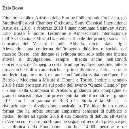
Ezio Bosso
Direttore stabile e Artistico della Europe Philharmonic Orchestra, gi
à
StradivariFestival Chamber Orchestra, Sony Classical International
Artist dal 2016, a febbraio 2018 è stato nominato
Steinway Artist.
Ezio Bosso è inoltre Testimone e Ambasciatore internazionale
dell
’
Associazione Mozart14, eredit
à
ufficiale dei principi sociali ed
educativi del Maestro Claudio Abbado, diretta dalla figlia
Alessandra: una conferma dell
’
impegno didattico e sociale del
maestro Bosso, che dunque si sviluppa non solo nella sua intensa
attivit
à
di divulgazione, sempre ribadita anche nell
’
attivit
à
concertistica, nell
’
impegno costante ad aprire, dove possibile, tutte le
prove orchestrali o cameristiche
– primo direttore a farlo –
e nelle
sue lezioni aperte a tutti, ma anche nell
’
attivit
à
svolta con Opera Pia
Barolo e Medicina a Misura di Donna a Torino.
Inoltre a gennaio
2019 è stato protagonista sul podio dell
’
evento
“
Grazie Claudio
”
per
i 5 anni dalla scomparsa di Abbado, guidando una compagine di
grandi musicisti abbadiani provenienti da tutto il mondo e a giugno
2019 con il programma di Rai3 Che Storia è la Musica ha
rivoluzionato la divulgazione musicale in TV ideando un nuovo
format che ha subito ottenuti ampissimi consensi di pubblico e
media.
Inoltre ad agosto 2019 il suo concerto di debutto all
’
Arena
di Verona con i Carmina Burana ha segnato il record di presenze per
la sinfonica della Fondazione con ben 14.000 persone e un