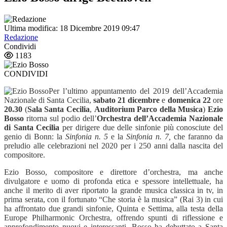
Ultima modifica: 18 Dicembre 2019 09:47
Redazione
Condividi
1183
CONDIVIDI
Per l
’
ultimo appuntamento del 2019 dell
’
Accademia
Nazionale di Santa Cecilia,
sabato 21 dicembre
e
domenica 22
ore
20.30
(
Sala Santa Cecilia
,
Auditorium Parco della Musica
)
Ezio
Bosso
ritorna sul podio dell
’
Orchestra dell
’
Accademia Nazionale
di Santa Cecilia
per dirigere
due delle sinfonie più conosciute del
genio di Bonn: la
Sinfonia n. 5
e la
Sinfonia n. 7,
che faranno da
preludio alle celebrazioni nel 2020 per i 250 anni dalla nascita del
compositore.
Ezio Bosso, compositore e direttore d
’
orchestra, ma anche
divulgatore e uomo di profonda etica e spessore intellettuale, ha
anche il merito di aver riportato la grande musica classica in tv, in
prima serata, con il fortunato
“
Che storia è la musica
”
(Rai 3) in cui
ha affrontato due grandi sinfonie, Quinta e Settima, alla testa della
Europe Philharmonic Orchestra, offrendo spunti di riflessione e
approfondimento nuovi e interessanti. Bosso ha debuttato a Santa