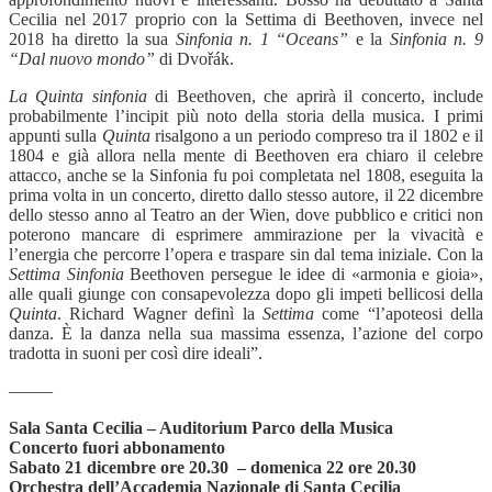
Cecilia nel 2017 proprio con la Settima di Beethoven, invece nel
2018 ha diretto la sua
Sinfonia n. 1
“
Oceans
”
e la
Sinfonia n. 9
“
Dal nuovo mondo
”
di Dvo
řák.
La Quinta sinfonia
di Beethoven, che aprir
à
il concerto, include
probabilmente l’incipit più noto della storia della musica. I primi
appunti sulla
Quinta
risalgono a un periodo
compreso
tra il 1802 e il
1804 e gi
à
allora nella mente di Beethoven era chiaro il celebre
attacco,
anche se la Sinfonia fu poi completata nel 1808, eseguita la
prima volta in un concerto, diretto dallo stesso autore, il 22 dicembre
dello stesso anno al Teatro an der Wien, dove pubblico e critici non
poterono mancare di esprimere ammirazione per la vivacit
à e
l
’
energia che percorre l’opera e traspare sin dal tema iniziale. Con la
Settima Sinfonia
Beethoven persegue le idee di
«
armonia e gioia»,
alle quali giunge con consapevolezza dopo gli impeti bellicosi della
Quinta
. Richard Wagner defin
ì
la
Settima
come
“
l’apoteosi della
danza. È la danza nella sua massima essenza, l’azione del corpo
tradotta in suoni per così dire ideali
”.
——–
Sala Santa Cecilia
–
Auditorium Parco della Musica
Concerto fuori abbonamento
Sabato 21 dicembre ore 20.30
–
domenica 22 ore 20.30
Orchestra dell’Accademia Nazionale di Santa Cecilia