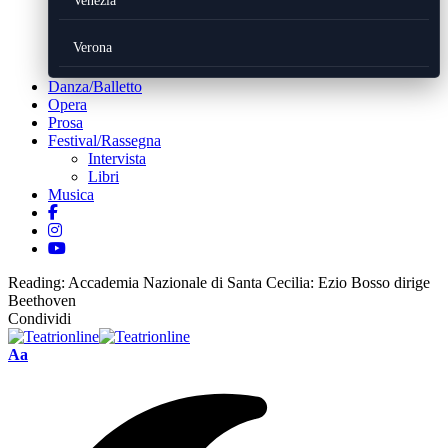
Venezia
Verona
Danza/Balletto
Opera
Prosa
Festival/Rassegna
Intervista
Libri
Musica
Reading:
Accademia Nazionale di Santa Cecilia: Ezio Bosso dirige
Beethoven
Condividi
Font
Aa
Resizer