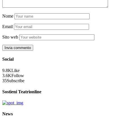
Nome
Email
Sito web
Social
9.8K
Like
3.6K
Follow
35
Subscribe
Sostieni Teatrionline
News