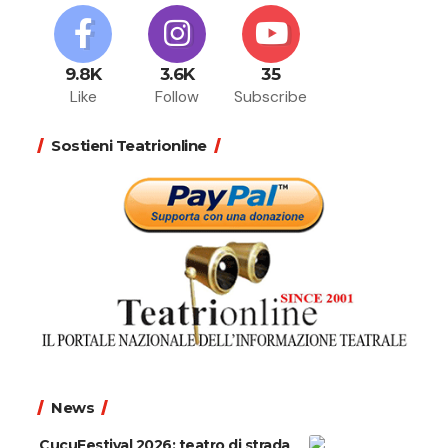
9.8K
3.6K
35
Like
Follow
Subscribe
Sostieni Teatrionline
News
CucuFestival 2026: teatro di strada