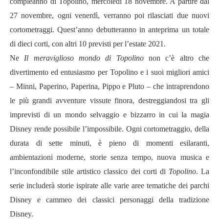
compleanno di Topolino, mercoledì 18 novembre. A partire dal
27 novembre, ogni venerdì, verranno poi rilasciati due nuovi
cortometraggi. Quest’anno debutteranno in anteprima un totale
di dieci corti, con altri 10 previsti per l’estate 2021.
Ne
Il meraviglioso mondo di Topolino
non c’è altro che
divertimento ed entusiasmo per Topolino e i suoi migliori amici
– Minni, Paperino, Paperina, Pippo e Pluto – che intraprendono
le più grandi avventure vissute finora, destreggiandosi tra gli
imprevisti di un mondo selvaggio e bizzarro in cui la magia
Disney rende possibile l’impossibile. Ogni cortometraggio, della
durata di sette minuti, è pieno di momenti esilaranti,
ambientazioni moderne, storie senza tempo, nuova musica e
l’inconfondibile stile artistico classico dei corti di
Topolino
. La
serie includerà storie ispirate alle varie aree tematiche dei parchi
Disney e cammeo dei classici personaggi della tradizione
Disney.