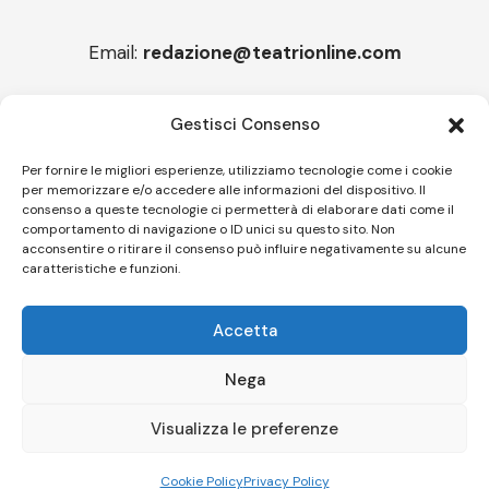
Email:
redazione@teatrionline.com
Articoli recenti
Gestisci Consenso
Montello è Jazz. Leszek Kułakowski a Montebelluna
Per fornire le migliori esperienze, utilizziamo tecnologie come i cookie
per memorizzare e/o accedere alle informazioni del dispositivo. Il
“Cico festival! Oltre 1500 spettatori a Filadelfia
consenso a queste tecnologie ci permetterà di elaborare dati come il
comportamento di navigazione o ID unici su questo sito. Non
acconsentire o ritirare il consenso può influire negativamente su alcune
caratteristiche e funzioni.
Follow US
Accetta
© A.C.I.D.I. Associazione Culturale Informazione Diffusione Innovazione
APS - Codice Fiscale 94310120483 - Via Jacopo Nardi 21 - 50132
Nega
Firenze - SEO BY SIMONE ROMPIETTI SR WEB
Visualizza le preferenze
Le tue preferenze relative alla privacy
Informativa sulla raccolta
Cookie Policy
Privacy Policy