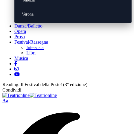
Venezia
Verona
Danza/Balletto
Opera
Prosa
Festival/Rassegna
Intervista
Libri
Musica
Reading:
Il Festival della Peste! (3° edizione)
Condividi
Font
Aa
Resizer