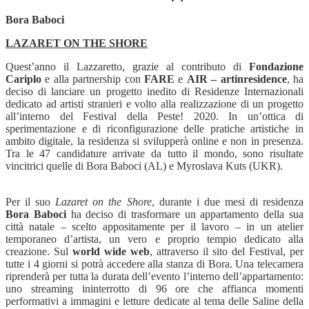
Bora Baboci
LAZARET ON THE SHORE
Quest’anno il Lazzaretto, grazie al contributo di
Fondazione
Cariplo
e alla partnership con
FARE
e
AIR – artinresidence
, ha
deciso di lanciare un progetto inedito di Residenze Internazionali
dedicato ad artisti stranieri e volto alla realizzazione di un progetto
all’interno del Festival della Peste! 2020. In un’ottica di
sperimentazione e di riconfigurazione delle pratiche artistiche in
ambito digitale, la residenza si svilupperà online e non in presenza.
Tra le 47 candidature arrivate da tutto il mondo, sono risultate
vincitrici quelle di Bora Baboci (AL) e Myroslava Kuts (UKR).
Per il suo
Lazaret on the Shore
, durante i due mesi di residenza
Bora Baboci
ha deciso di trasformare un appartamento della sua
città natale – scelto appositamente per il lavoro – in un atelier
temporaneo d’artista, un vero e proprio tempio dedicato alla
creazione. Sul
world wide web
, attraverso il sito del Festival, per
tutte i 4 giorni si potrà accedere alla stanza di Bora. Una telecamera
riprenderà per tutta la durata dell’evento l’interno dell’appartamento:
uno streaming ininterrotto di 96 ore che affianca momenti
performativi a immagini e letture dedicate al tema delle Saline della