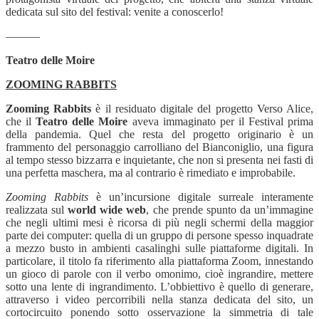
dedicata sul sito del festival: venite a conoscerlo!
———
Teatro delle Moire
ZOOMING RABBITS
Zooming Rabbits
è il residuato digitale del progetto Verso Alice,
che il
Teatro delle Moire
aveva immaginato per il Festival prima
della pandemia. Quel che resta del progetto originario è un
frammento del personaggio carrolliano del Bianconiglio, una figura
al tempo stesso bizzarra e inquietante, che non si presenta nei fasti di
una perfetta maschera, ma al contrario è rimediato e improbabile.
Zooming Rabbits
è un’incursione digitale surreale interamente
realizzata sul
world wide web
, che prende spunto da un’immagine
che negli ultimi mesi è ricorsa di più negli schermi della maggior
parte dei computer: quella di un gruppo di persone spesso inquadrate
a mezzo busto in ambienti casalinghi sulle piattaforme digitali. In
particolare, il titolo fa riferimento alla piattaforma Zoom, innestando
un gioco di parole con il verbo omonimo, cioè ingrandire, mettere
sotto una lente di ingrandimento. L’obbiettivo è quello di generare,
attraverso i video percorribili nella stanza dedicata del sito, un
cortocircuito ponendo sotto osservazione la simmetria di tale