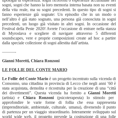
tipologia di esperienza: sogni ricorrenti o esperienze accumulate nei
sogni, sogni che hanno la loro memoria interna basata non su eventi
della vita reale, ma su sogni precedenti. In questo tipo di sogni si
fanno esperienze già sognate: Un episodio che in un modo o
nell’altro è già stato sognato, una persona già conosciuta in sogni
precedenti, un luogo già visitato in altri sogni. In occasione del
Festival della Peste 2020! Avrete l’occasione di entrare nella stanza
di Myroslava e scegliere di navigare attraverso 5 differenti
soundscapes, vere e proprie composizioni create ad hoc a partire
dalla speciale collezione di sogni allestita dall’artista.
———-
Gianni Moretti, Chiara Ronzoni
LE FOLLIE DEL CONTE MARIO
Le Follie del Conte Mario
è un progetto incentrato sulla vicenda di
Consonno, una cittadina in provincia di Lecco che negli anni ’60 è
stata acquistata, demolita e ricostruita per la creazione di una “città
dei divertimenti”. Questa vicenda ha fornito a
Gianni Moretti
(artista) e
Chiara Ronzoni
(psicoterapeuta) lo stimolo per
approfondire le varie forme di follia che essa rappresenta
(imprenditoriale, ambientale, culturale, umana), divenendo il punto
di partenza per un viaggio straordinario. Interamente sviluppato sul
world wide web, il progetto prevede la costruzione di una folle