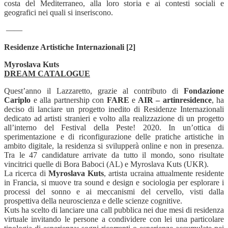
costa del Mediterraneo, alla loro storia e ai contesti sociali e
geografici nei quali si inseriscono.
——
Residenze Artistiche Internazionali [2]
Myroslava Kuts
DREAM CATALOGUE
Quest’anno il Lazzaretto, grazie al contributo di
Fondazione
Cariplo
e alla partnership con
FARE
e
AIR – artinresidence
, ha
deciso di lanciare un progetto inedito di Residenze Internazionali
dedicato ad artisti stranieri e volto alla realizzazione di un progetto
all’interno del Festival della Peste! 2020. In un’ottica di
sperimentazione e di riconfigurazione delle pratiche artistiche in
ambito digitale, la residenza si svilupperà online e non in presenza.
Tra le 47 candidature arrivate da tutto il mondo, sono risultate
vincitrici quelle di Bora Baboci (AL) e Myroslava Kuts (UKR).
La ricerca di
Myroslava Kuts
, artista ucraina attualmente residente
in Francia, si muove tra sound e design e sociologia per esplorare i
processi del sonno e ai meccanismi del cervello, visti dalla
prospettiva della neuroscienza e delle scienze cognitive.
Kuts ha scelto di lanciare una call pubblica nei due mesi di residenza
virtuale invitando le persone a condividere con lei una particolare