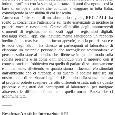
intimo e sofferto con la società, a distanza di anni divengono così la
base di un’opera teatrale che continua a viaggiare in tutta Italia,
coinvolgendo la sensibilità di chi le ascolta.
Attraverso l’attivazione di un laboratorio digitale,
REC / ALL
ha
scelto di concentrare l’attenzione sul gesto esistenziale di incidere la
propria voce e riascoltarsi. Grazie all’ausilio degli innumerevoli
strumenti di registrazione utilizzati oggi – registratori digitali,
messaggi vocali, app, che inevitabilmente sanciscono un rapporto
inedito (tanto massivo quanto inconsapevole) con la propria voce e
le voci degli altri – ha chiesto ai partecipanti al laboratorio di
elaborare un materiale personale che raccogliesse testimonianze e
pensieri sullo stare al mondo, che riflettesse in qualche modo sulla
società presente e su come ogni individuo vive il rapporto con il
contesto sociale: l’obbiettivo era quello di parlare di sé istintivamente
e intimamente, riflettendo su quanto siamo influenzati e/o stimolati
dall’ambiente che ci circonda e su quanto la società influisca sul
nostro modo di relazionarci agli altri.Entrando nella stanza dedicata
al progetto potrete scegliere tra otto differenti estratti, nati da questo
processo e registrati dai partecipanti al laboratorio, per navigare
attraverso le differenti sfumature di quella umana Pazzia che ci
accomuna tutti.
——–
Residenze Artistiche Internazionali [1]