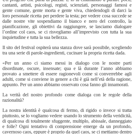
cantanti, artisti, psicologi, registi, scienziati, personaggi famosi e
gente comune, gente morta e gente viva, chiedendogli di darci la
loro personale ricetta per perdere la testa; per vedere cosa succede se
dalle nostre vite sospendiamo il bianco e nero del controllo, la
pianificazione, gli obiettivi da raggiungere, se lasciamo dialogare
l’ordine col caos, se ci risvegliamo all’imprevisto con tutta la sua
inquietudine e tutta la sua bellezza.
Il sito del festival ospiterà una stanza dove sarà possibile, scegliendo
tra una serie di parole-ingredienti, cucinare la propria ricetta dada.
«Per un anno ci siamo messi in dialogo con le nostre parti
disordinate, oscure, insensate; qua e là durante l’anno abbiamo
provato a smettere di essere ragionevoli come si converrebbe agli
adulti, come si conviene in genere a chi è già nell’età della ragione,
appunto. Per un anno abbiamo osservato cosa fanno gli innamorati.
La verità del nostro profondo come dialoga con le regole della
razionalità?
La nostra identità è qualcosa di fermo, di rigido o invece si tratta
piuttosto, se lo vogliamo vedere usando lo strumento della veridicità,
di qualcosa di totalmente sfuggente, multiplo, abissale, danneggiato
e folle? Ogni tentativo di comprensione emerge da un profondo,
cavernoso caos, eppure è proprio da quel caos, se ci mettiamo dentro