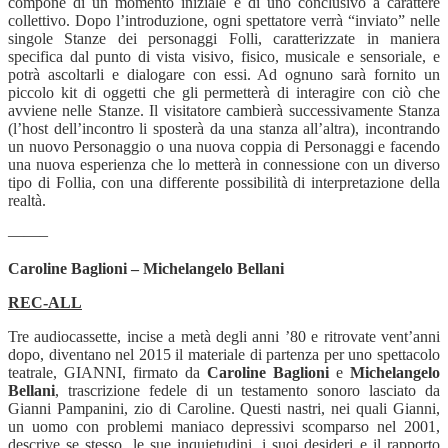
compone di un momento iniziale e di uno conclusivo a carattere
collettivo. Dopo l’introduzione, ogni spettatore verrà “inviato” nelle
singole Stanze dei personaggi Folli, caratterizzate in maniera
specifica dal punto di vista visivo, fisico, musicale e sensoriale, e
potrà ascoltarli e dialogare con essi. Ad ognuno sarà fornito un
piccolo kit di oggetti che gli permetterà di interagire con ciò che
avviene nelle Stanze. Il visitatore cambierà successivamente Stanza
(l’host dell’incontro li sposterà da una stanza all’altra), incontrando
un nuovo Personaggio o una nuova coppia di Personaggi e facendo
una nuova esperienza che lo metterà in connessione con un diverso
tipo di Follia, con una differente possibilità di interpretazione della
realtà.
——–
Caroline Baglioni – Michelangelo Bellani
REC-ALL
Tre audiocassette, incise a metà degli anni ’80 e ritrovate vent’anni
dopo, diventano nel 2015 il materiale di partenza per uno spettacolo
teatrale, GIANNI, firmato da
Caroline Baglioni
e
Michelangelo
Bellani
, trascrizione fedele di un testamento sonoro lasciato da
Gianni Pampanini, zio di Caroline. Questi nastri, nei quali Gianni,
un uomo con problemi maniaco depressivi scomparso nel 2001,
descrive se stesso, le sue inquietudini, i suoi desideri e il rapporto