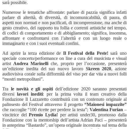
sarà possibile.
Numerose le tematiche affrontate: parlare di pazzia significa infatti
parlare di alterità, di diversità, di incomunicabilità, di paura, di
aspetti non normati e non pacificati, di incomprensione, ma anche di
gesto creativo, del rapporto tra follia e correnti artistiche nel tempo,
di codici di comportamento e di abbigliamento; significa, insomma,
affrontare e confrontarsi con l’alterità e con un luogo reale o
immaginario e con i suoi eventuali confini.
Ad aprire la terza edizione de
Il Festival della Peste!
sarà uno
speciale concerto/performance on line a cura del musicista e visual
artist
Andrea Marinelli
che, proprio per l’occasione, presenterà
un’edizione inedita del suo nuovo lavoro
Skreen 2020
, azione
audiovisiva corale sulla difformità del viso per dar vita a nuovi folli
“mostri metropolitani”.
Tra
le novità e gli ospiti
dell’edizione 2020 saranno presentati
diversi
lavori inediti
: per la prima volta il team creativo della
Fondazione Il Lazzaretto contribuirà con un contenuto originale al
palinsesto del Festival attraverso il progetto
“Maionesi impazzite”
che raccoglie “100 ricette per perdere la testa”;
Valentina Furian
–
vincitrice del
Premio Lydia!
per artisti under30, promosso dalla
Fondazione con la mentorship dell’artista Adrian Paci – presenterà
in anteprima “Bastardo”, un’opera originale incentrata sul tema della