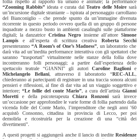
follia rispetto al rapporto tra umano e animale; la performance
“Zooming Rabbits”
ideata e curata dal
Teatro delle Moire
sarà
un’incursione digitale straniante – ispirata al personaggio carrolliano
del Bianconiglio – che prende spunto da un’immagine divenuta
ricorrente in questo periodo ovvero quella di un gruppo di persone
inquadrate a mezzo busto in ambienti casalinghi sulle piattaforme
digitali; la danzatrice
Cristina Negro
insieme all’attore
Simone
Lampis
e all’esperta di scrittura creativa
Roberta Secchi
presenteranno
“A Room’s of One’s Madness”
, un laboratorio che
darà vita ad un’inedita performance interattiva con gli spettatori che
saranno “trasportati” virtualmente nelle stanze della follia dove
incontreranno folli personaggi; a partire dall’esperienza dello
spettacolo teatrale “GIANNI” gli autori
Caroline Baglioni
e
Michelangelo Bellani
, attraverso il laboratorio “
REC-ALL
,
chiederanno ai partecipanti di registrare in una traccia sonora alcuni
pensieri e riflessioni, al fine di dar vita ad un viaggio soggettivo e
interiore;
“Le follie del conte Mario”
, a cura dell’artista
Gianni
Moretti
e della psicoterapeuta
Chiara Ronzoni
sarà invece
un’occasione per approfondire le varie forme di follia partendo dalla
vicenda folle del Conte Mario, l’imprenditore che negli anni ’60
acquistò Consonno, cittadina in provincia di Lecco, per poi
demolirla e ricostruirla per la creazione di una “città dei
divertimenti”.
A questi progetti si aggiungerà anche il lancio di inedite
Residenze