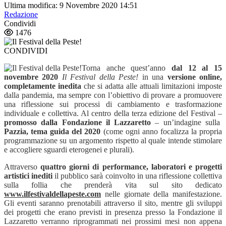
Ultima modifica: 9 Novembre 2020 14:51
Redazione
Condividi
1476
CONDIVIDI
Torna anche quest’anno
dal 12 al 15
novembre 2020
Il Festival della Peste!
in una
versione online,
completamente inedita
che si adatta alle attuali limitazioni imposte
dalla pandemia, ma sempre con l’obiettivo di provare a promuovere
una riflessione sui processi di cambiamento e trasformazione
individuale e collettiva. Al centro della terza edizione del Festival –
promosso dalla Fondazione il Lazzaretto
– un’indagine sulla
Pazzia, tema guida del 2020
(come ogni anno focalizza la propria
programmazione su un argomento rispetto al quale intende stimolare
e accogliere sguardi eterogenei e plurali).
Attraverso
quattro giorni di performance, laboratori e progetti
artistici inediti
il pubblico sarà coinvolto in una riflessione collettiva
sulla follia che prenderà vita sul sito dedicato
www.ilfestivaldellapeste.com
nelle giornate della manifestazione.
Gli eventi saranno prenotabili attraverso il sito, mentre gli sviluppi
dei progetti che erano previsti in presenza presso la Fondazione il
Lazzaretto verranno riprogrammati nei prossimi mesi non appena