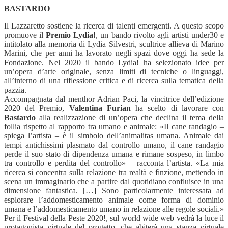
BASTARDO
Il Lazzaretto sostiene la ricerca di talenti emergenti. A questo scopo
promuove il
Premio Lydia!
, un bando rivolto agli artisti under30 e
intitolato alla memoria di Lydia Silvestri, scultrice allieva di Marino
Marini, che per anni ha lavorato negli spazi dove oggi ha sede la
Fondazione. Nel 2020 il bando Lydia! ha selezionato idee per
un’opera d’arte originale, senza limiti di tecniche o linguaggi,
all’interno di una riflessione critica e di ricerca sulla tematica della
pazzia.
Accompagnata dal menthor Adrian Paci, la vincitrice dell’edizione
2020 del Premio,
Valentina Furian
ha scelto di lavorare con
Bastardo
alla realizzazione di un’opera che declina il tema della
follia rispetto al rapporto tra umano e animale: «Il cane randagio –
spiega l’artista – è il simbolo dell’animalitas umana. Animale dai
tempi antichissimi plasmato dal controllo umano, il cane randagio
perde il suo stato di dipendenza umana e rimane sospeso, in limbo
tra controllo e perdita del controllo» – racconta l’artista. «La mia
ricerca si concentra sulla relazione tra realtà e finzione, mettendo in
scena un immaginario che a partire dal quotidiano confluisce in una
dimensione fantastica. […] Sono particolarmente interessata ad
esplorare l’addomesticamento animale come forma di dominio
umana e l’addomesticamento umano in relazione alle regole sociali.»
Per il Festival della Peste 2020!, sul world wide web vedrà la luce il
protagonista virtuale del progetto, che abiterà una stanza virtuale