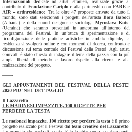
Internazionali
dedicate ad artisti stranieri, realizzate grazie al
contributo di
Fondazione Cariplo
e alla partnership con
FARE
e
AIR – artinresidence
. Tra le oltre 47 proposte arrivate da tutto il
mondo, sono stati selezionati i progetti dell’artista
Bora Baboci
(Albania) e della sound designer e sociologa
Myroslava Kuts
(Ucraina) che saranno presentati in anteprima all’interno del
programma del Festival. In un’ottica di sperimentazione e di
riconfigurazione delle pratiche artistiche in ambito digitale, la
residenza si svolgerà online e con momenti di ricerca, confronto e
discussione sul tema centrale del Festival della Peste!. Agli artisti
coinvolti è stato chiesto di indagare il tema della pazzia con la più
ampia libertà di metodo e lavoro rispetto alla ricerca e alla
realizzazione del progetto.
——-
GLI APPUNTAMENTI DEL FESTIVAL DELLA PESTE!
2020 PIU’ NEL DETTAGLIO
Il Lazzaretto
LE MAIONESI IMPAZZITE, 100 RICETTE PER
PERDERE LA TESTA
Le maionesi impazzite, 100 ricette per perdere la testa
è il primo
progetto realizzato per il Festival dal
team creativo del Lazzaretto
.
Un progetto che parla di pazzia. E lo fa chiamando a parlare poeti,