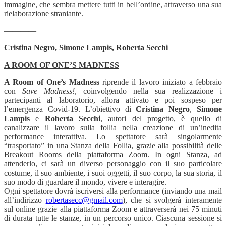
immagine, che sembra mettere tutti in bell’ordine, attraverso una sua
rielaborazione straniante.
————
Cristina Negro, Simone Lampis, Roberta Secchi
A ROOM OF ONE’S MADNESS
A Room of One’s Madness
riprende il lavoro iniziato a febbraio
con
Save Madness!
, coinvolgendo nella sua realizzazione i
partecipanti al laboratorio, allora attivato e poi sospeso per
l’emergenza Covid-19. L’obiettivo di
Cristina Negro
,
Simone
Lampis
e
Roberta Secchi
, autori del progetto, è quello di
canalizzare il lavoro sulla follia nella creazione di un’inedita
performance interattiva. Lo spettatore sarà singolarmente
“trasportato” in una Stanza della Follia, grazie alla possibilità delle
Breakout Rooms della piattaforma Zoom. In ogni Stanza, ad
attenderlo, ci sarà un diverso personaggio con il suo particolare
costume, il suo ambiente, i suoi oggetti, il suo corpo, la sua storia, il
suo modo di guardare il mondo, vivere e interagire.
Ogni spettatore dovrà iscriversi alla performance (inviando una mail
all’indirizzo
robertasecc@gmail.com
), che si svolgerà interamente
sul online grazie alla piattaforma Zoom e attraverserà nei 75 minuti
di durata tutte le stanze, in un percorso unico. Ciascuna sessione si