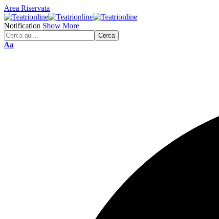
Area Riservata
Notification
Show More
Font
Aa
Resizer