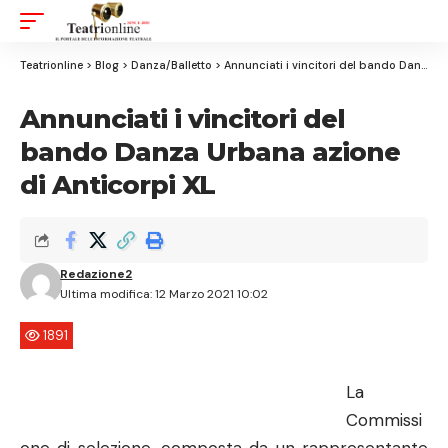
Aa
Font
Resizer
Teatrionline
>
Blog
>
Danza/Balletto
>
Annunciati i vincitori del bando Danza Urbana azione di Anticorpi XL
Annunciati i vincitori del
bando Danza Urbana azione
di Anticorpi XL
Redazione2
Ultima modifica: 12 Marzo 2021 10:02
1891
La
Commissi