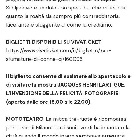
Srbljanovic è un doloroso specchio che ci ricorda
quanto la realtà sia sempre più contraddittoria,
lacerante e sfuggente di come la crediamo.
BIGLIETTI DISPONIBILI SU VIVATICKET
:
https://www.vivaticket.com/it/biglietto/xxn-
sfumature-di-donne-di/160096
Il biglietto consente di assistere allo spettacolo e
di visitare la mostra JACQUES HENRI LARTIGUE.
L’INVENZIONE DELLA FELICITÀ. FOTOGRAFIE
(aperta dalle ore 18.00 alle 22.00).
MOTOTEATRO
. La mitica tre-ruote è ricomparsa
per le vie di Milano: con i suoi eventi ha incantato la
città quando il mondo intero sembrava arrestarsi;