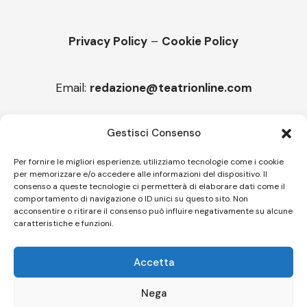
Privacy Policy
–
Cookie Policy
Email:
redazione@teatrionline.com
Articoli recenti
Gestisci Consenso
“Armonie d’arte”, Borgia borgo espanso
Per fornire le migliori esperienze, utilizziamo tecnologie come i cookie
per memorizzare e/o accedere alle informazioni del dispositivo. Il
“Color fest” torna in Calabria
consenso a queste tecnologie ci permetterà di elaborare dati come il
comportamento di navigazione o ID unici su questo sito. Non
acconsentire o ritirare il consenso può influire negativamente su alcune
caratteristiche e funzioni.
Follow US
Accetta
© A.C.I.D.I. Associazione Culturale Informazione Diffusione Innovazione
APS - Codice Fiscale 94310120483 - Via Jacopo Nardi 21 - 50132
Nega
Firenze - SEO BY SIMONE ROMPIETTI SR WEB