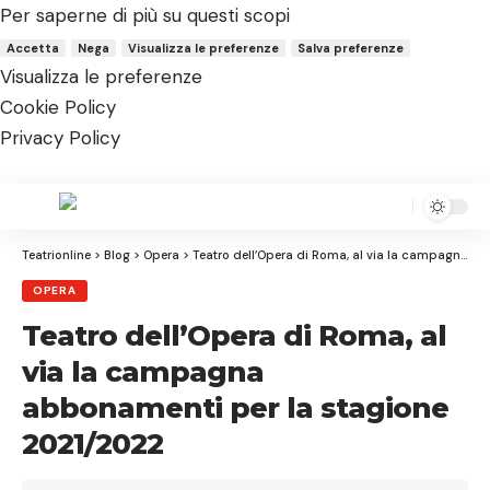
Per saperne di più su questi scopi
Accetta
Nega
Visualizza le preferenze
Salva preferenze
Visualizza le preferenze
Cookie Policy
Privacy Policy
Aa
Font
Resizer
Teatrionline
>
Blog
>
Opera
>
Teatro dell’Opera di Roma, al via la campagna abbonamenti per la stagione 2021/2022
OPERA
Teatro dell’Opera di Roma, al
via la campagna
abbonamenti per la stagione
2021/2022