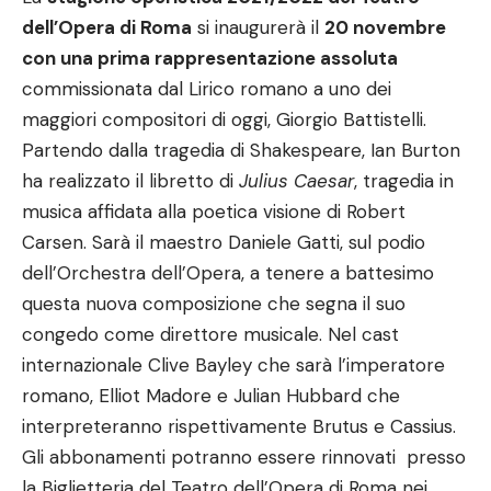
dell’Opera di Roma
si inaugurer
à il
20 novembre
con una prima rappresentazione assoluta
commissionata dal Lirico romano a uno dei
maggiori compositori di oggi, Giorgio Battistelli.
Partendo dalla tragedia di Shakespeare, Ian Burton
ha realizzato il libretto di
Julius Caesar
, tragedia in
musica affidata alla poetica visione di Robert
Carsen. Sar
à
il maestro Daniele Gatti, sul podio
dell’Orchestra dell’Opera, a tenere a battesimo
questa nuova composizione che segna il suo
congedo come direttore musicale. Nel cast
internazionale Clive Bayley che sar
à
l’imperatore
romano, Elliot Madore e Julian Hubbard che
interpreteranno rispettivamente Brutus e Cassius.
Gli abbonamenti potranno essere rinnovati presso
la Biglietteria del Teatro dell’Opera di Roma nei