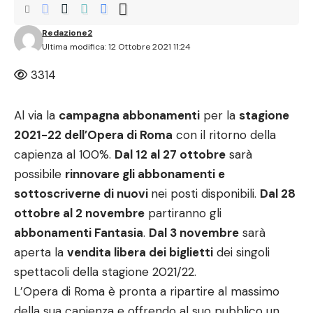
Redazione2
Ultima modifica: 12 Ottobre 2021 11:24
3314
Al via la
campagna abbonamenti
per la
stagione
2021-22 dell’Opera di Roma
con il ritorno della
capienza al 100%.
Dal 12 al 27 ottobre
sar
à
possibile
rinnovare gli abbonamenti e
sottoscriverne di nuovi
nei posti disponibili.
Dal 28
ottobre al 2 novembre
partiranno gli
abbonamenti Fantasia
.
Dal 3 novembre
sar
à
aperta la
vendita libera dei biglietti
dei singoli
spettacoli della stagione 2021/22.
L’Opera di Roma è pronta a ripartire al massimo
della sua capienza e offrendo al suo pubblico un