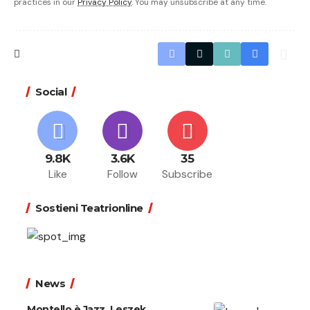
practices in our
Privacy Policy
. You may unsubscribe at any time.
Social
9.8K
3.6K
35
Like
Follow
Subscribe
Sostieni Teatrionline
News
Montello è Jazz. Leszek