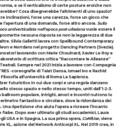
orma, e se il verticalismo di certe posture eroiche non
sterebbe? Cosa disegnerebbe l’altrimenti di uno spazio?
ltre inclinazioni, forse una carezza, forse un gioco che
rse l’apertura di una domanda, forse altro ancora.
Sulla
gioco antiverticalista nell’epoca post-ulissiana
vuole essere il
si promette nessuna risposta se non la leggerezza di due
altre.
Silvia Galletti
lavora con Spellbound Contemporary
on e Norrdans nel progetto Dancing Partners (Svezia).
nzatori lavorando con Marie Chouinard, Xavier Le Roy e
aboratorio di scrittura critica “Raccontare le Alleanze”
eatrali. Sempre nel 2021 inizia a lavorare con Compagnia
TRES -coreografie di Taiat Dansa, Ismael Ivo e Rachid
n Filosofia all’università di Roma La Sapienza.
alzer futuristico in cui due corpi e una regola danzano
ello stesso spazio e nello stesso tempo, uniti dall’1-2-3.
 ballroom popolare, intrighi, amori e incontri nutrono lo
perimetro fantastico e circolare, dove la ridondanza dei
Una ripetizione che aiuta l’opera a ricreare l’incanto
 fiabe. Dopo aver ultimato gli studi accademici,
Laura
gli USA e in Spagna. La sua prima opera,
CoNfUse
, viene
ie XL, azione del Network Anticorpi XL. Nel 2019 crea, in