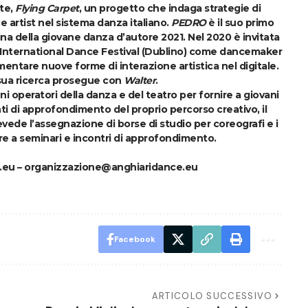
ste,
Flying Carpet
, un progetto che indaga strategie di
e artist nel sistema danza italiano.
PEDRO
è il suo primo
ina della giovane danza d’autore 2021. Nel 2020 è invitata
DP International Dance Festival (Dublino) come dancemaker
mentare nuove forme di interazione artistica nel digitale.
sua ricerca prosegue con
Walter
.
i operatori della danza e del teatro per fornire a giovani
nti di approfondimento del proprio percorso creativo, il
evede l’assegnazione di borse di studio per coreografi e i
are a seminari e incontri di approfondimento.
.eu
–
organizzazione@anghiaridance.eu
Facebook
ARTICOLO SUCCESSIVO