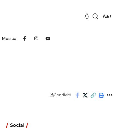
Aa
Font
Resizer
Musica
Condividi
Social