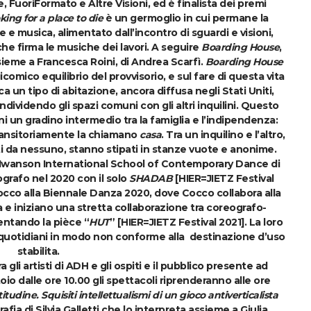
e, FuoriFormato e Altre Visioni, ed è finalista dei premi
king for a place to die
è un germoglio in cui permane la
ce e musica, alimentato dall’incontro di sguardi e visioni,
he firma le musiche dei lavori. A seguire
Boarding House
,
sieme a Francesca Roini, di
Andrea Scarfì.
Boarding House
icomico equilibrio del provvisorio, e sul fare di questa vita
ca un tipo di abitazione, ancora diffusa negli Stati Uniti,
dividendo gli spazi comuni con gli altri inquilini. Questo
i un gradino intermedio tra la famiglia e l’indipendenza:
ransitoriamente la chiamano
casa
. Tra un inquilino e l’altro,
ti da nessuno, stanno stipati in stanze vuote e anonime.
a Iwanson International School of Contemporary Dance di
rafo nel 2020 con il solo
SHADAB
[HIER=JIETZ Festival
occo
alla Biennale Danza 2020, dove Cocco collabora alla
e iniziano una stretta collaborazione tra coreografo-
ntando la pièce “
HUT
” [HIER=JIETZ Festival 2021]. La loro
i quotidiani in modo non conforme alla destinazione d’uso
stabilita.
gli artisti di ADH e gli ospiti e il pubblico presente ad
toio dalle ore 10.00 gli spettacoli riprenderanno alle ore
titudine. Squisiti intellettualismi di un gioco antiverticalista
rafia di
Silvia Galletti
che lo interpreta assieme a
Giulia