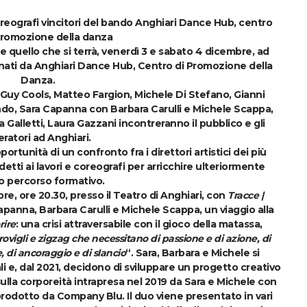
oreografi vincitori del bando Anghiari Dance Hub, centro
promozione della danza
 quello che si terrà,
venerdì 3 e sabato 4 dicembre, ad
onati da
Anghiari Dance Hub
, Centro di Promozione della
Danza.
Guy Cools, Matteo Fargion, Michele Di Stefano, Gianni
ndo,
Sara Capanna
con
Barbara Carulli e Michele Scappa,
a Galletti, Laura Gazzani
incontreranno il pubblico e gli
ratori ad Anghiari.
portunità di un confronto fra i direttori artistici dei più
ddetti ai lavori e coreografi per arricchire ulteriormente
o percorso formativo.
bre, ore 20.30, presso il Teatro di Anghiari, con
Trac
ce |
apanna, Barbara Carulli e Michele Scappa
, un viaggio alla
ire
: una crisi attraversabile con il gioco della matassa,
rovigli e zigzag che necessitano di passione e di azione, di
 di ancoraggio e di slancio
“. Sara, Barbara e Michele si
li e, dal 2021, decidono di sviluppare un progetto creativo
sulla corporeità intrapresa nel 2019 da Sara e Michele con
prodotto da Company Blu. Il duo viene presentato in vari