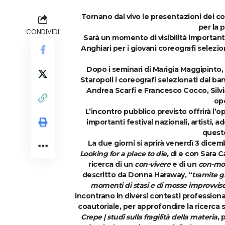
Tornano dal vivo le presentazioni dei c
per la 
CONDIVIDI
Sarà un momento di visibilità importante
Anghiari per i giovani coreografi selezi
Dopo i seminari di
Marigia Maggipinto
,
Staropoli
i coreografi selezionati dal ba
Andrea Scarfi
e Francesco Cocco, Silvi
ope
L’incontro pubblico previsto offrirà l’op
importanti festival nazionali, artisti, a
quest
La due giorni si aprirà venerdì 3 dicem
Looking for a place to die,
di e con
Sara C
ricerca di un
con-vivere
e di un
con-mor
descritto da Donna Haraway, “
tramite g
momenti di stasi e di mosse improvvise,
incontrano in diversi contesti professiona
coautoriale, per approfondire la ricerca 
Crepe | studi sulla fragilità della materia
, 