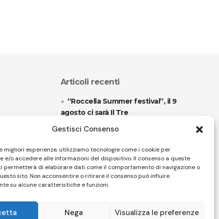
Articoli recenti
“Roccella Summer festival”, il 9
agosto ci sarà Il Tre
Gestisci Consenso
“Armonie d’arte” attende Joey
Calderazzo
le migliori esperienze, utilizziamo tecnologie come i cookie per
 e/o accedere alle informazioni del dispositivo. Il consenso a queste
ci permetterà di elaborare dati come il comportamento di navigazione o
questo sito. Non acconsentire o ritirare il consenso può influire
Follow US
te su alcune caratteristiche e funzioni.
cetta
Nega
Visualizza le preferenze
32 Firenze - SEO BY SIMONE ROMPIETTI SR WEB