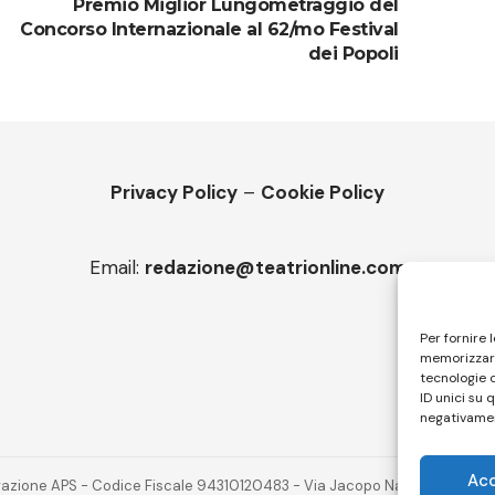
Premio Miglior Lungometraggio del
Concorso Internazionale al 62/mo Festival
dei Popoli
Privacy Policy
–
Cookie Policy
Email:
redazione@teatrionline.com
Per fornire 
memorizzare
tecnologie 
ID unici su 
negativamen
Ac
novazione APS - Codice Fiscale 94310120483 - Via Jacopo Nardi 21 - 501