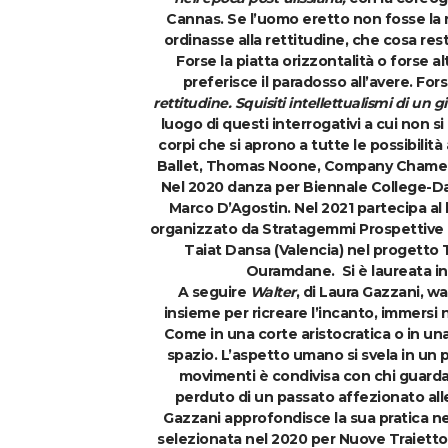
Cannas. Se l’uomo eretto non fosse la n
ordinasse alla rettitudine, che cosa re
Forse la piatta orizzontalità o forse a
preferisce il paradosso all’avere. Fo
rettitudine. Squisiti intellettualismi di un 
luogo di questi interrogativi a cui non 
corpi che si aprono a tutte le possibilità 
Ballet, Thomas Noone, Company Chamele
Nel 2020 danza per Biennale College-Da
Marco D’Agostin. Nel 2021 partecipa al l
organizzato da Stratagemmi Prospettive T
Taiat Dansa (Valencia) nel progetto 
Ouramdane.
Si è laureata i
A seguire
Walter
, di
Laura Gazzani
, w
insieme per ricreare l’incanto, immersi n
Come in una corte aristocratica o in una
spazio. L’aspetto umano si svela in un 
movimenti è condivisa con chi guarda. 
perduto di un passato affezionato alle
Gazzani
approfondisce la sua pratica ne
selezionata nel 2020 per Nuove Traiettor