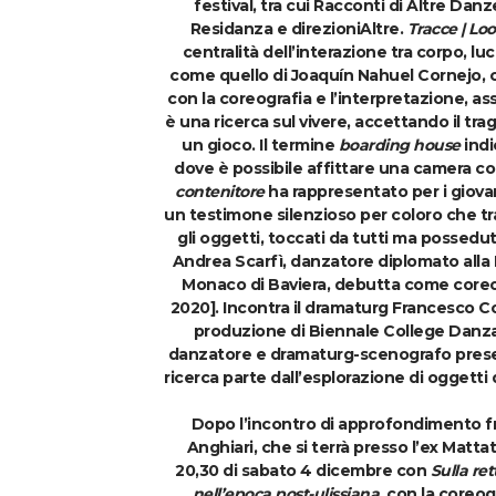
festival, tra cui Racconti di Altre Danz
Residanza e direzioniAltre.
Tracce | Loo
centralità dell’interazione tra corpo, lu
come quello di Joaquín Nahuel Cornejo, c
con la coreografia e l’interpretazione, as
è una ricerca sul vivere, accettando il trag
un gioco. Il termine
boarding house
indi
dove è possibile affittare una camera con
contenitore
ha rappresentato per i giovan
un testimone silenzioso per coloro che t
gli oggetti, toccati da tutti ma possedu
Andrea Scarfì
, danzatore diplomato all
Monaco di Baviera, debutta come coreog
2020]. Incontra il dramaturg
Francesco C
produzione di Biennale College Danza 
danzatore e dramaturg-scenografo prese
ricerca parte dall’esplorazione di oggett
Dopo l’incontro di approfondimento fra 
Anghiari, che si terrà presso l’ex Matta
20,30 di sabato 4 dicembre con
Sulla ret
nell’epoca post-ulissiana,
con la coreog