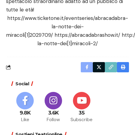
spettacolo straordinario adatto ad un pubblico di
tutte le età!
https://www.ticketone.it/eventseries/abracadabra-
la-notte-dei-
miracoli[1]2029709/
https://abracadabrashow.it/
http:
la-notte-dei[1]miracoli-2/
Social
9.8K
3.6K
35
Like
Follow
Subscribe
Sostieni Teatrionline