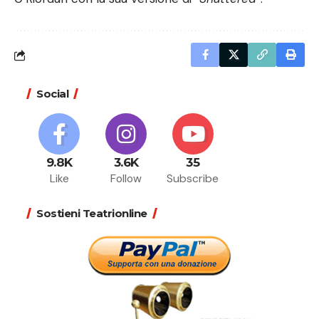
Social
9.8K
3.6K
35
Like
Follow
Subscribe
Sostieni Teatrionline