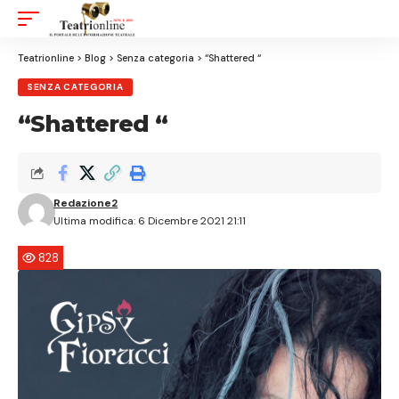
Aa
Font
Resizer
Teatrionline
>
Blog
>
Senza categoria
>
“Shattered “
SENZA CATEGORIA
“Shattered “
Redazione2
Ultima modifica: 6 Dicembre 2021 21:11
828