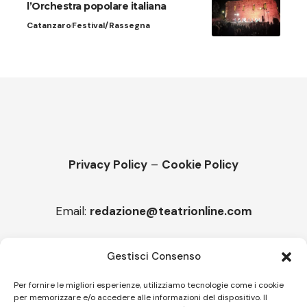
l’Orchestra popolare italiana
Catanzaro
Festival/Rassegna
Privacy Policy
–
Cookie Policy
Email:
redazione@teatrionline.com
Articoli recenti
Gestisci Consenso
“Roccella Summer festival”, il 9 agosto ci sarà Il Tre
Per fornire le migliori esperienze, utilizziamo tecnologie come i cookie
per memorizzare e/o accedere alle informazioni del dispositivo. Il
“Armonie d’arte” attende Joey Calderazzo