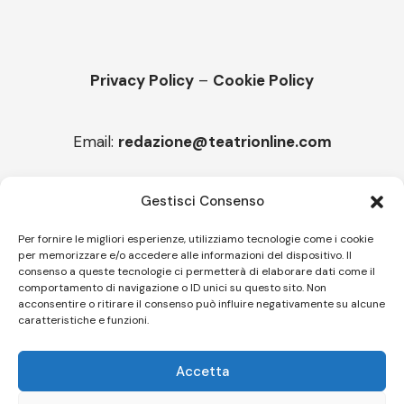
Privacy Policy
–
Cookie Policy
Email:
redazione@teatrionline.com
Articoli recenti
Gestisci Consenso
“Armonie d’arte”, Borgia borgo espanso
Per fornire le migliori esperienze, utilizziamo tecnologie come i cookie
per memorizzare e/o accedere alle informazioni del dispositivo. Il
“Color fest” torna in Calabria
consenso a queste tecnologie ci permetterà di elaborare dati come il
comportamento di navigazione o ID unici su questo sito. Non
acconsentire o ritirare il consenso può influire negativamente su alcune
caratteristiche e funzioni.
Follow US
Accetta
© A.C.I.D.I. Associazione Culturale Informazione Diffusione Innovazione
APS - Codice Fiscale 94310120483 - Via Jacopo Nardi 21 - 50132