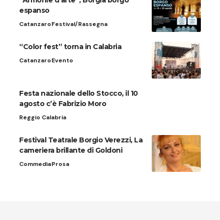
“Armonie d’arte”, Borgia borgo
espanso
Catanzaro
Festival/Rassegna
“Color fest” torna in Calabria
Catanzaro
Evento
Festa nazionale dello Stocco, il 10
agosto c’è Fabrizio Moro
Reggio Calabria
Festival Teatrale Borgio Verezzi, La
cameriera brillante di Goldoni
Commedia
Prosa