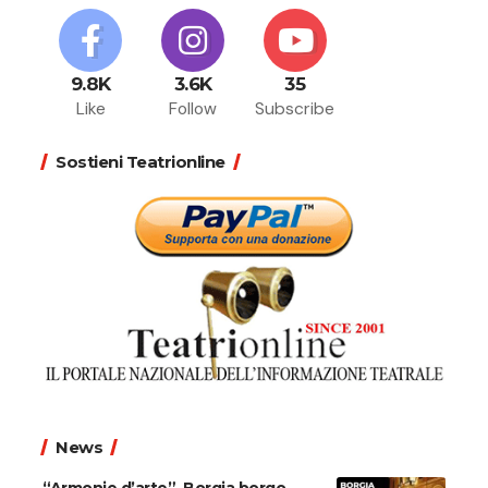
9.8K
3.6K
35
Like
Follow
Subscribe
Sostieni Teatrionline
News