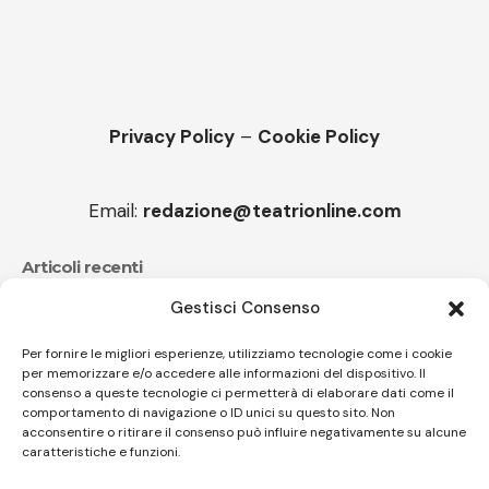
Privacy Policy
–
Cookie Policy
Email:
redazione@teatrionline.com
Articoli recenti
Gestisci Consenso
CucuFestival 2026: teatro di strada a Roana
Il sound travolgente di Sparagna e l’Orchestra
Per fornire le migliori esperienze, utilizziamo tecnologie come i cookie
per memorizzare e/o accedere alle informazioni del dispositivo. Il
popolare italiana
consenso a queste tecnologie ci permetterà di elaborare dati come il
comportamento di navigazione o ID unici su questo sito. Non
acconsentire o ritirare il consenso può influire negativamente su alcune
caratteristiche e funzioni.
Follow US