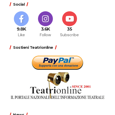
Social
9.8K
3.6K
35
Like
Follow
Subscribe
Sostieni Teatrionline
News