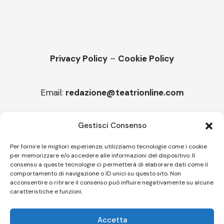
Privacy Policy
–
Cookie Policy
Email:
redazione@teatrionline.com
Articoli recenti
Gestisci Consenso
Montello è Jazz. Leszek Kułakowski a Montebelluna
Per fornire le migliori esperienze, utilizziamo tecnologie come i cookie
per memorizzare e/o accedere alle informazioni del dispositivo. Il
“Cico festival! Oltre 1500 spettatori a Filadelfia
consenso a queste tecnologie ci permetterà di elaborare dati come il
comportamento di navigazione o ID unici su questo sito. Non
acconsentire o ritirare il consenso può influire negativamente su alcune
caratteristiche e funzioni.
Follow US
Accetta