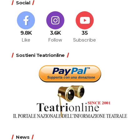
Social
9.8K
3.6K
35
Like
Follow
Subscribe
Sostieni Teatrionline
News