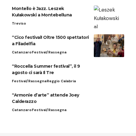
Montello è Jazz. Leszek
Kułakowski a Montebelluna
Treviso
“Cico festival! Oltre 1500 spettatori
a Filadelfia
Catanzaro
Festival/Rassegna
“Roccella Summer festival”, il 9
agosto ci sarà Il Tre
Festival/Rassegna
Reggio Calabria
“Armonie d’arte” attende Joey
Calderazzo
Catanzaro
Festival/Rassegna