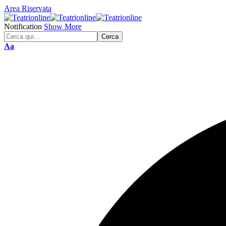
Area Riservata
Notification
Show More
Font
Aa
Resizer