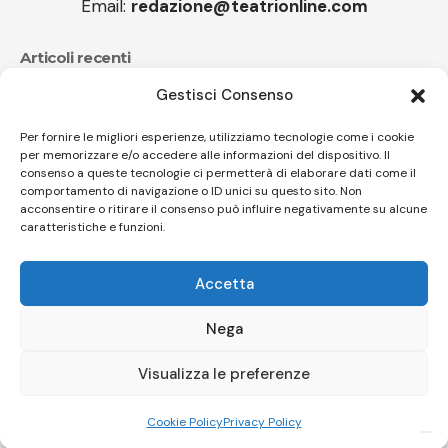
Email:
redazione@teatrionline.com
Articoli recenti
Gestisci Consenso
CucuFestival 2026: teatro di strada a Roana
Il sound travolgente di Sparagna e l’Orchestra
Per fornire le migliori esperienze, utilizziamo tecnologie come i cookie
per memorizzare e/o accedere alle informazioni del dispositivo. Il
popolare italiana
consenso a queste tecnologie ci permetterà di elaborare dati come il
comportamento di navigazione o ID unici su questo sito. Non
acconsentire o ritirare il consenso può influire negativamente su alcune
caratteristiche e funzioni.
Follow US
Accetta
© A.C.I.D.I. Associazione Culturale Informazione Diffusione Innovazione
APS - Codice Fiscale 94310120483 - Via Jacopo Nardi 21 - 50132
Nega
Firenze - SEO BY SIMONE ROMPIETTI SR WEB
Visualizza le preferenze
Le tue preferenze relative alla privacy
Informativa sulla raccolta
Cookie Policy
Privacy Policy