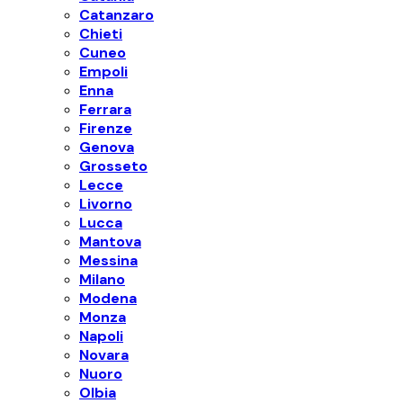
Catanzaro
Chieti
Cuneo
Empoli
Enna
Ferrara
Firenze
Genova
Grosseto
Lecce
Livorno
Lucca
Mantova
Messina
Milano
Modena
Monza
Napoli
Novara
Nuoro
Olbia