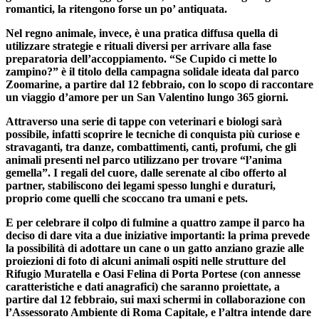
romantici, la ritengono forse un po’ antiquata.
Nel regno animale, invece, è una pratica diffusa quella di
utilizzare strategie e rituali diversi per arrivare alla fase
preparatoria dell’accoppiamento.
“Se Cupido ci mette lo
zampino?” è il titolo della campagna solidale ideata dal parco
Zoomarine, a partire dal 12 febbraio, con lo scopo di raccontare
un viaggio d’amore per un San Valentino lungo 365 giorni.
Attraverso una serie di tappe con veterinari e biologi sarà
possibile, infatti scoprire le tecniche di conquista più curiose e
stravaganti, tra danze, combattimenti, canti, profumi, che gli
animali presenti nel parco utilizzano per trovare “l’anima
gemella”. I regali del cuore, dalle serenate al cibo offerto al
partner, stabiliscono dei legami spesso lunghi e duraturi,
proprio come quelli che scoccano tra umani e pets.
E per celebrare il colpo di fulmine a quattro zampe il parco ha
deciso di dare vita a due iniziative importanti: la prima prevede
la possibilità di adottare un cane o un gatto anziano grazie alle
proiezioni di foto di alcuni animali ospiti nelle strutture del
Rifugio Muratella e Oasi Felina di Porta Portese
(con annesse
caratteristiche e dati anagrafici) che saranno proiettate,
a
partire dal 12 febbraio, sui maxi schermi in collaborazione con
l’Assessorato Ambiente di Roma Capitale
, e l’altra intende dare