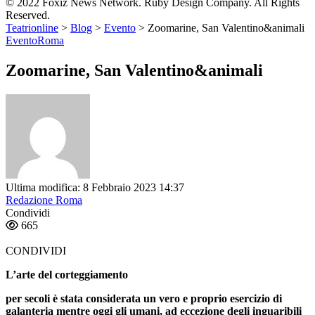
© 2022 Foxiz News Network. Ruby Design Company. All Rights
Reserved.
Teatrionline
>
Blog
>
Evento
>
Zoomarine, San Valentino&animali
Evento
Roma
Zoomarine, San Valentino&animali
Ultima modifica: 8 Febbraio 2023 14:37
Redazione Roma
Condividi
665
CONDIVIDI
L’arte del corteggiamento
per secoli è stata considerata un vero e proprio esercizio di
galanteria mentre oggi gli umani, ad eccezione degli inguaribili