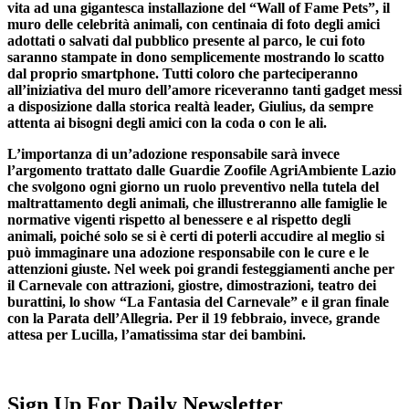
vita ad una gigantesca installazione del “Wall of Fame Pets”, il
muro delle celebrità animali, con centinaia di foto degli amici
adottati o salvati dal pubblico presente al parco, le cui foto
saranno stampate in dono semplicemente mostrando lo scatto
dal proprio smartphone. Tutti coloro che parteciperanno
all’iniziativa del muro dell’amore riceveranno tanti gadget messi
a disposizione dalla storica realtà leader, Giulius, da sempre
attenta ai bisogni degli amici con la coda o con le ali.
L’importanza di un’adozione responsabile sarà invece
l’argomento trattato dalle Guardie Zoofile AgriAmbiente Lazio
che svolgono ogni giorno un ruolo preventivo nella tutela del
maltrattamento degli animali, che illustreranno alle famiglie le
normative vigenti rispetto al benessere e al rispetto degli
animali, poiché solo se si è certi di poterli accudire al meglio si
può immaginare una adozione responsabile con le cure e le
attenzioni giuste. Nel week poi grandi festeggiamenti anche per
il Carnevale con attrazioni, giostre, dimostrazioni, teatro dei
burattini, lo show “La Fantasia del Carnevale” e il gran finale
con la Parata dell’Allegria. Per il 19 febbraio, invece, grande
attesa per Lucilla, l’amatissima star dei bambini.
Sign Up For Daily Newsletter