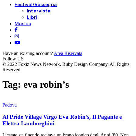
Festival/Rassegna
Intervista
Libri
Musica
Have an existing account?
Area Riservata
Follow US
© 2022 Foxiz News Network. Ruby Design Company. All Rights
Reserved.
Tag:
eva robin’s
Padova
Al Pride Village Virgo Eva Robin’s, Il Pagante e
Elettra Lamborghini
L’estate sta finendo recitava un brano iconico degli Anni ’80. Non