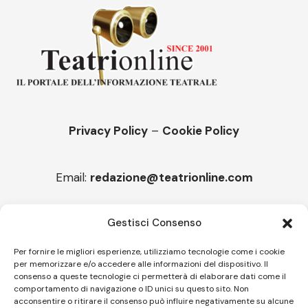
Privacy Policy
–
Cookie Policy
Email:
redazione@teatrionline.com
Articoli recenti
Gestisci Consenso
“Roccella Summer festival”, il 9 agosto ci sarà Il Tre
Per fornire le migliori esperienze, utilizziamo tecnologie come i cookie
per memorizzare e/o accedere alle informazioni del dispositivo. Il
“Armonie d’arte” attende Joey Calderazzo
consenso a queste tecnologie ci permetterà di elaborare dati come il
comportamento di navigazione o ID unici su questo sito. Non
acconsentire o ritirare il consenso può influire negativamente su alcune