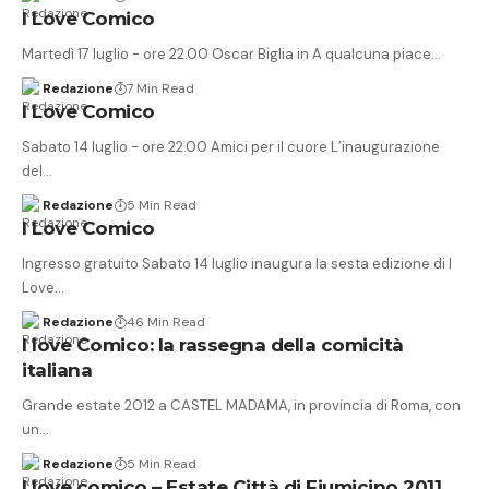
I Love Comico
Martedì 17 luglio - ore 22.00 Oscar Biglia in A qualcuna piace…
Redazione
7 Min Read
I Love Comico
Sabato 14 luglio - ore 22.00 Amici per il cuore L’inaugurazione
del…
Redazione
5 Min Read
I Love Comico
Ingresso gratuito Sabato 14 luglio inaugura la sesta edizione di I
Love…
Redazione
46 Min Read
I love Comico: la rassegna della comicità
italiana
Grande estate 2012 a CASTEL MADAMA, in provincia di Roma, con
un…
Redazione
5 Min Read
I love comico – Estate Città di Fiumicino 2011