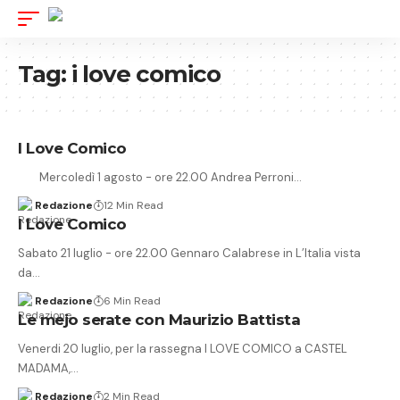
Tag:
i love comico
I Love Comico
Mercoledì 1 agosto - ore 22.00 Andrea Perroni…
Redazione
12 Min Read
I Love Comico
Sabato 21 luglio - ore 22.00 Gennaro Calabrese in L’Italia vista
da…
Redazione
6 Min Read
Le mejo serate con Maurizio Battista
Venerdi 20 luglio, per la rassegna I LOVE COMICO a CASTEL
MADAMA,…
Redazione
2 Min Read