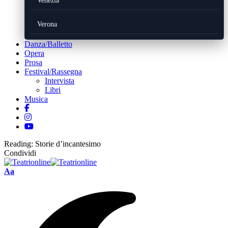
Venezia
Verona
Danza/Balletto
Opera
Prosa
Festival/Rassegna
Intervista
Libri
Musica
Reading:
Storie d’incantesimo
Condividi
Font
Aa
Resizer