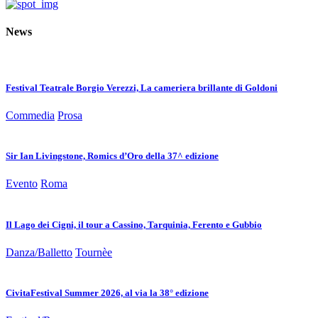
News
Festival Teatrale Borgio Verezzi, La cameriera brillante di Goldoni
Commedia
Prosa
Sir Ian Livingstone, Romics d’Oro della 37^ edizione
Evento
Roma
Il Lago dei Cigni, il tour a Cassino, Tarquinia, Ferento e Gubbio
Danza/Balletto
Tournèe
CivitaFestival Summer 2026, al via la 38° edizione