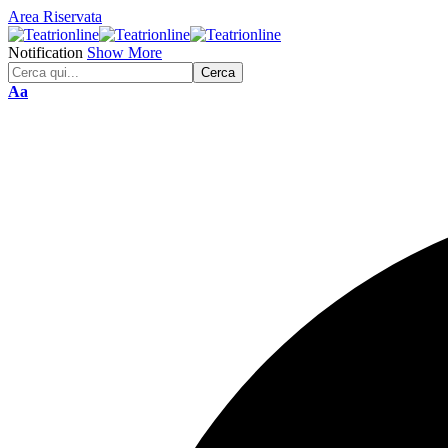
Area Riservata
Notification
Show More
Font
Aa
Resizer