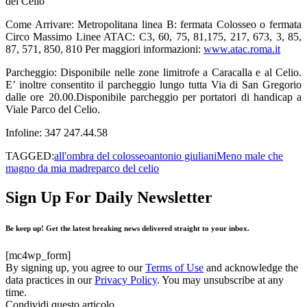
del Celio
Come Arrivare: Metropolitana linea B: fermata Colosseo o fermata
Circo Massimo Linee ATAC: C3, 60, 75, 81,175, 217, 673, 3, 85,
87, 571, 850, 810 Per maggiori informazioni:
www.atac.roma.it
Parcheggio: Disponibile nelle zone limitrofe a Caracalla e al Celio.
E’ inoltre consentito il parcheggio lungo tutta Via di San Gregorio
dalle ore 20.00.Disponibile parcheggio per portatori di handicap a
Viale Parco del Celio.
Infoline: 347 247.44.58
TAGGED:
all'ombra del colosseo
antonio giuliani
Meno male che
magno da mia madre
parco del celio
Sign Up For Daily Newsletter
Be keep up! Get the latest breaking news delivered straight to your inbox.
[mc4wp_form]
By signing up, you agree to our
Terms of Use
and acknowledge the
data practices in our
Privacy Policy
. You may unsubscribe at any
time.
Condividi questo articolo