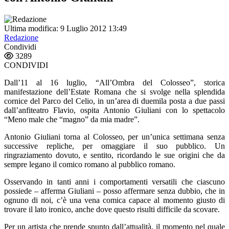
Ultima modifica: 9 Luglio 2012 13:49
Redazione
Condividi
3289
CONDIVIDI
Dall’11 al 16 luglio, “All’Ombra del Colosseo”, storica
manifestazione dell’Estate Romana che si svolge nella splendida
cornice del Parco del Celio, in un’area di duemila posta a due passi
dall’anfiteatro Flavio, ospita Antonio Giuliani con lo spettacolo
“Meno male che “magno” da mia madre”.
Antonio Giuliani torna al Colosseo, per un’unica settimana senza
successive repliche, per omaggiare il suo pubblico. Un
ringraziamento dovuto, e sentito, ricordando le sue origini che da
sempre legano il comico romano al pubblico romano.
Osservando in tanti anni i comportamenti versatili che ciascuno
possiede – afferma Giuliani – posso affermare senza dubbio, che in
ognuno di noi, c’è una vena comica capace al momento giusto di
trovare il lato ironico, anche dove questo risulti difficile da scovare.
Per un artista che prende spunto dall’attualità, il momento nel quale