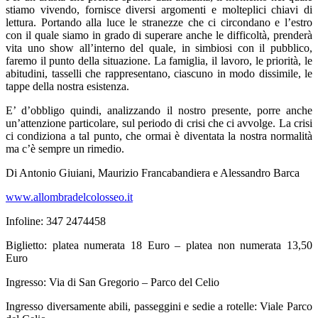
stiamo vivendo, fornisce diversi argomenti e molteplici chiavi di
lettura. Portando alla luce le stranezze che ci circondano e l’estro
con il quale siamo in grado di superare anche le difficoltà, prenderà
vita uno show all’interno del quale, in simbiosi con il pubblico,
faremo il punto della situazione. La famiglia, il lavoro, le priorità, le
abitudini, tasselli che rappresentano, ciascuno in modo dissimile, le
tappe della nostra esistenza.
E’ d’obbligo quindi, analizzando il nostro presente, porre anche
un’attenzione particolare, sul periodo di crisi che ci avvolge. La crisi
ci condiziona a tal punto, che ormai è diventata la nostra normalità
ma c’è sempre un rimedio.
Di Antonio Giuiani, Maurizio Francabandiera e Alessandro Barca
www.allombradelcolosseo.it
Infoline: 347 2474458
Biglietto: platea numerata 18 Euro – platea non numerata 13,50
Euro
Ingresso: Via di San Gregorio – Parco del Celio
Ingresso diversamente abili, passeggini e sedie a rotelle: Viale Parco