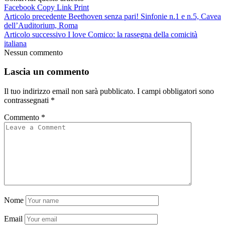
Facebook
Copy Link
Print
Articolo precedente
Beethoven senza pari! Sinfonie n.1 e n.5, Cavea
dell’Auditorium, Roma
Articolo successivo
I love Comico: la rassegna della comicità
italiana
Nessun commento
Lascia un commento
Il tuo indirizzo email non sarà pubblicato.
I campi obbligatori sono
contrassegnati
*
Commento
*
Nome
Email