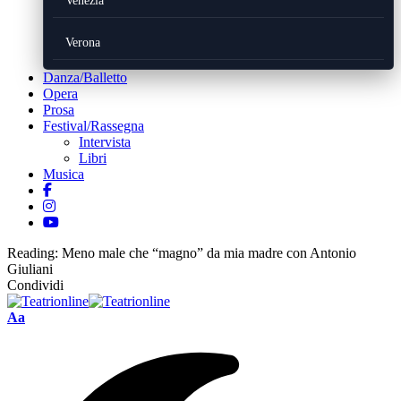
Venezia
Verona
Danza/Balletto
Opera
Prosa
Festival/Rassegna
Intervista
Libri
Musica
Reading:
Meno male che “magno” da mia madre con Antonio
Giuliani
Condividi
Font
Aa
Resizer