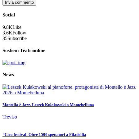
Social
9.8K
Like
3.6K
Follow
35
Subscribe
Sostieni Teatrionline
News
Montello è Jazz. Leszek Kułakowski a Montebelluna
Treviso
“Cico festival! Oltre 1500 spettatori a Filadelfia