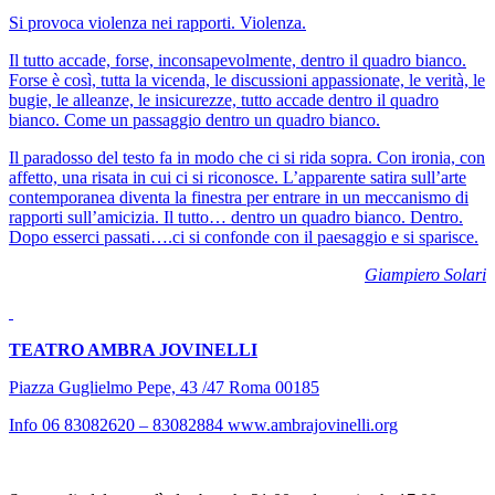
Si provoca violenza nei rapporti. Violenza.
Il tutto accade, forse, inconsapevolmente, dentro il quadro bianco.
Forse è così, tutta la vicenda, le discussioni appassionate, le verità, le
bugie, le alleanze, le insicurezze, tutto accade dentro il quadro
bianco. Come un passaggio dentro un quadro bianco.
Il paradosso del testo fa in modo che ci si rida sopra. Con ironia, con
affetto, una risata in cui ci si riconosce. L’apparente satira sull’arte
contemporanea diventa la finestra per entrare in un meccanismo di
rapporti sull’amicizia. Il tutto… dentro un quadro bianco. Dentro.
Dopo esserci passati….ci si confonde con il paesaggio e si sparisce.
Giampiero Solari
TEATRO AMBRA JOVINELLI
Piazza Guglielmo Pepe, 43 /47 Roma 00185
Info 06 83082620 – 83082884
www.ambrajovinelli.org