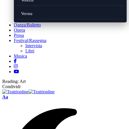
Venezia
Verona
Danza/Balletto
Opera
Prosa
Festival/Rassegna
Intervista
Libri
Musica
Reading:
Art
Condividi
Font
Aa
Resizer