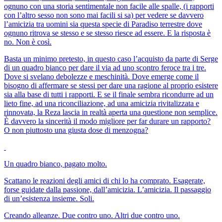
ognuno con una storia sentimentale non facile alle spalle, (i rapporti
con l’altro sesso non sono mai facili si sa) per vedere se davvero
l’amicizia tra uomini sia questa specie di Paradiso terrestre dove
ognuno ritrova se stesso e se stesso riesce ad essere. E la risposta è
no. Non è così.
Basta un minimo pretesto, in questo caso l’acquisto da parte di Serge
di un quadro bianco per dare il via ad uno scontro feroce tra i tre.
Dove si svelano debolezze e meschinità. Dove emerge come il
bisogno di affermare se stessi per dare una ragione al proprio esistere
sia alla base di tutti i rapporti. E se il finale sembra ricondurre ad un
lieto fine, ad una riconciliazione, ad una amicizia rivitalizzata e
rinnovata, la Reza lascia in realtà aperta una questione non semplice.
È davvero la sincerità il modo migliore per far durare un rapporto?
O non piuttosto una giusta dose di menzogna?
Un quadro bianco, pagato molto.
Scattano le reazioni degli amici di chi lo ha comprato. Esagerate,
forse guidate dalla passione, dall’amicizia. L’amicizia. Il passaggio
di un’esistenza insieme. Soli.
Creando alleanze. Due contro uno. Altri due contro uno.