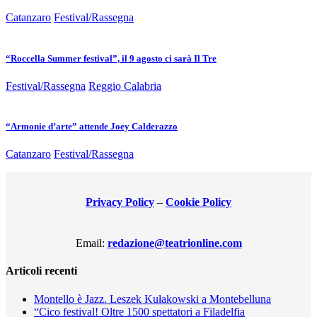
Catanzaro
Festival/Rassegna
“Roccella Summer festival”, il 9 agosto ci sarà Il Tre
Festival/Rassegna
Reggio Calabria
“Armonie d’arte” attende Joey Calderazzo
Catanzaro
Festival/Rassegna
Privacy Policy
–
Cookie Policy
Email:
redazione@teatrionline.com
Articoli recenti
Montello è Jazz. Leszek Kułakowski a Montebelluna
“Cico festival! Oltre 1500 spettatori a Filadelfia