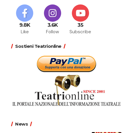
9.8K
3.6K
35
Like
Follow
Subscribe
Sostieni Teatrionline
News