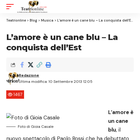
Aa
Font
Resizer
Teatrionline
>
Blog
>
Musica
>
L’amore è un cane blu – La conquista dell’Est
L’amore è un cane blu – La
conquista dell’Est
Redazione
Ultima modifica: 10 Settembre 2013 12:05
1467
L’amore è
un cane
Foto di Gioia Casale
blu
, il
nuovo spettacolo di Paolo Rossi che ha debuttato