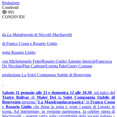
Redazione
Condividi
995
CONDIVIDI
da
La Mandragola
di Niccolò Machiavelli
di Franco Cossu e Rosario Giglio
regia Rosario Giglio
con Michelangelo Fetto|Rosario Giglio| Antonio Intorcia|Francesca
De Nicolais|Pino Carbone|Loretta Palo|Gingy Comune
produzione La Solot Compagnia Stabile di Benevento
Sabato 11 gennaio alle 21 e domenica 12 alle 18.30
, sul palco del
Teatro Bolivar
di
Mater Dei
la
Solot Compagnia Stabile di
Benevento
presenta “
La Mandragolacarpazica
” di
Franco Cossu
e
Rosario Giglio
che firma la regia e veste i panni di Ligurio in
scena. Ad interpretare, in versione partenopea, la celebre opera di
Machiavelli – potente satira sulla corruttibilità della società italiana –