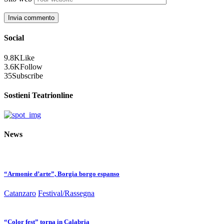
Social
9.8K
Like
3.6K
Follow
35
Subscribe
Sostieni Teatrionline
News
“Armonie d’arte”, Borgia borgo espanso
Catanzaro
Festival/Rassegna
“Color fest” torna in Calabria