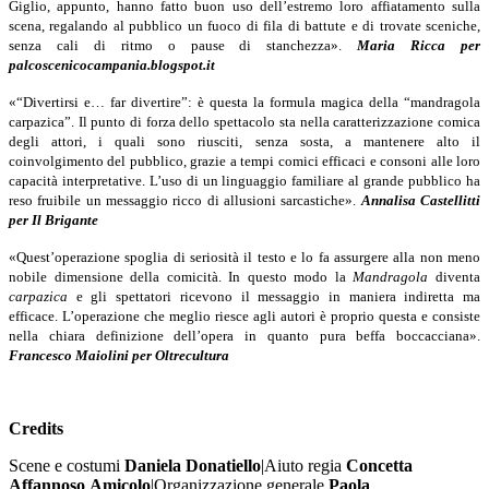
Giglio, appunto, hanno fatto buon uso dell’estremo loro affiatamento sulla
scena, regalando al pubblico un fuoco di fila di battute e di trovate sceniche,
senza cali di ritmo o pause di stanchezza».
Maria Ricca
per
palcoscenicocampania.blogspot.it
«“Divertirsi e… far divertire”: è questa la formula magica della “mandragola
carpazica”. Il punto di forza dello spettacolo sta nella caratterizzazione comica
degli attori, i quali sono riusciti, senza sosta, a mantenere alto il
coinvolgimento del pubblico, grazie a tempi comici efficaci e consoni alle loro
capacità interpretative. L’uso di un linguaggio familiare al grande pubblico ha
reso fruibile un messaggio ricco di allusioni sarcastiche».
Annalisa Castellitti
per Il
Brigante
«Quest’operazione spoglia di seriosità il testo e lo fa assurgere alla non meno
nobile dimensione della comicità. In questo modo la
Mandragola
diventa
carpazica
e gli spettatori ricevono il messaggio in maniera indiretta ma
efficace. L’operazione che meglio riesce agli autori è proprio questa e consiste
nella chiara definizione dell’opera in quanto pura beffa boccacciana».
Francesco Maiolini per Oltrecultura
Credits
Scene e costumi
Daniela Donatiello
|Aiuto regia
Concetta
Affannoso
Amicolo
|Organizzazione generale
Paola