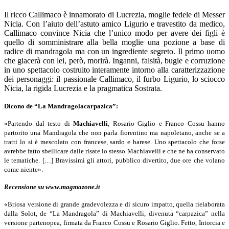
Il ricco Callimaco è innamorato di Lucrezia, moglie fedele di Messer
Nicia. Con l’aiuto dell’astuto amico Ligurio e travestito da medico,
Callimaco convince Nicia che l’unico modo per avere dei figli è
quello di somministrare alla bella moglie una pozione a base di
radice di mandragola ma con un ingrediente segreto. Il primo uomo
che giacerà con lei, però, morirà. Inganni, falsità, bugie e corruzione
in uno spettacolo costruito interamente intorno alla caratterizzazione
dei personaggi: il passionale Callimaco, il furbo Ligurio, lo sciocco
Nicia, la rigida Lucrezia e la pragmatica Sostrata.
Dicono de “La Mandragolacarpazica”:
«Partendo dal testo di
Machiavelli
, Rosario Giglio e Franco Cossu hanno
partorito una Mandragola che non parla fiorentino ma napoletano, anche se a
tratti lo si è mescolato con francese, sardo e barese. Uno spettacolo che forse
avrebbe fatto sbellicare dalle risate lo stesso Machiavelli e che ne ha conservato
le tematiche. […] Bravissimi gli attori, pubblico divertito, due ore che volano
come niente».
Recensione su www.magmazone.it
«Briosa versione di grande gradevolezza e di sicuro impatto, quella rielaborata
dalla Solot, de “La Mandragola” di Machiavelli, divenuta “carpazica” nella
versione partenopea, firmata da Franco Cossu e Rosario Giglio. Fetto, Intorcia e