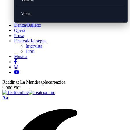
Venezia
Verona
Danza/Balletto
Opera
Prosa
Festival/Rassegna
Intervista
Libri
Musica
Reading:
La Mandragolacarpazica
Condividi
Font
Aa
Resizer