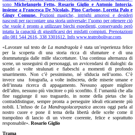
sono
Michelangelo Fetto, Rosario Giglio e Antonio Intorcia,
insieme a Francesca De Nicolais, Pino Carbone, Loretta Palo e
Gingy Comune.
Pozioni magiche, intrighi amorosi e desideri
nascosti per raccontare una storia universale: l’uomo per ottenere ciò
che vuole è pronto a utilizzare biechi espedienti, conservando però
intatta la capacità di giustificarsi dei misfatti compiuti. Prenotazioni
allo 081 544 2616, 338 3301612. Info
www.teatrobolivar.com
.
«Lavorare sul testo de
La mandragola
è stata un’esperienza felice
per la scoperta di una storia ricca di sfumature e di una
drammaturgia dalle mille sfaccettature. Una continua alternanza di
scene, un susseguirsi di personaggi, un avvicendarsi di dialoghi: da
quadri a volte stralunati e fiabeschi a momenti di profondo
smarrimento. Non c’è pessimismo, né sfiducia nell’uomo. C’è
invece una fotografia, a volte indiscreta, delle miserie umane e
dell’innata ricerca di appagamento. Nessuno appare migliore
dell’altro, nessuno più vincitore o più sconfitto. È l’umanità che alla
fine raggiunge il suo traguardo, in nome della pietas che la
contraddistingue, sempre pronta a perseguire ideali eticamente più
nobili. L’infuso de
La Mandragolacarpazica
ancora oggi parla al
nostro cuore e pone il tema della libertà delle scelte come il
trampolino di lancio di un vivere coerente, felice e soprattutto
responsabile».
Rosario Giglio
Trama