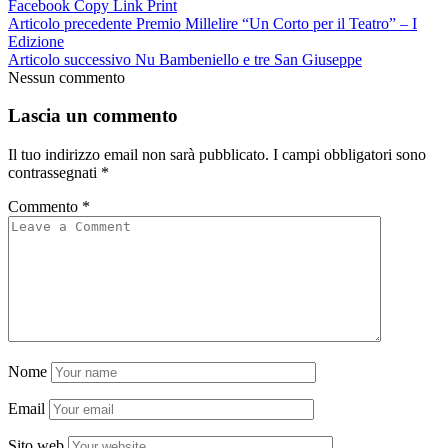
Facebook
Copy Link
Print
Articolo precedente
Premio Millelire “Un Corto per il Teatro” – I
Edizione
Articolo successivo
Nu Bambeniello e tre San Giuseppe
Nessun commento
Lascia un commento
Il tuo indirizzo email non sarà pubblicato.
I campi obbligatori sono
contrassegnati
*
Commento
*
Nome
Email
Sito web