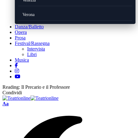
Venezia
Verona
Danza/Balletto
Opera
Prosa
Festival/Rassegna
Intervista
Libri
Musica
Reading:
Il Precario e il Professore
Condividi
Font
Aa
Resizer