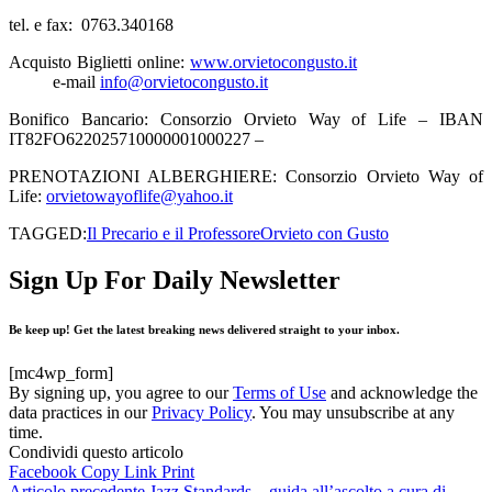
tel. e fax: 0763.340168
Acquisto Biglietti online:
www.orvietocongusto.it
e-mail
info@orvietocongusto.it
Bonifico Bancario: Consorzio Orvieto Way of Life – IBAN
IT82FO622025710000001000227 –
PRENOTAZIONI ALBERGHIERE: Consorzio Orvieto Way of
Life:
orvietowayoflife@yahoo.it
TAGGED:
Il Precario e il Professore
Orvieto con Gusto
Sign Up For Daily Newsletter
Be keep up! Get the latest breaking news delivered straight to your inbox.
[mc4wp_form]
By signing up, you agree to our
Terms of Use
and acknowledge the
data practices in our
Privacy Policy
. You may unsubscribe at any
time.
Condividi questo articolo
Facebook
Copy Link
Print
Articolo precedente
Jazz Standards – guida all’ascolto a cura di