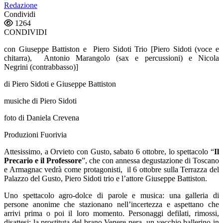
Redazione
Condividi
1264
CONDIVIDI
con Giuseppe Battiston e Piero Sidoti Trio [Piero Sidoti (voce e
chitarra), Antonio Marangolo (sax e percussioni) e Nicola
Negrini (contrabbasso)]
di Piero Sidoti e Giuseppe Battiston
musiche di Piero Sidoti
foto di Daniela Crevena
Produzioni Fuorivia
Attesissimo, a Orvieto con Gusto, sabato 6 ottobre, lo spettacolo “
Il
Precario e il Professore
”, che con annessa degustazione di Toscano
e Armagnac vedrà come protagonisti, il 6 ottobre sulla Terrazza del
Palazzo del Gusto, Piero Sidoti trio e l’attore Giuseppe Battiston.
Uno spettacolo agro-dolce di parole e musica: una galleria di
persone anonime che stazionano nell’incertezza e aspettano che
arrivi prima o poi il loro momento. Personaggi defilati, rimossi,
disattesi: la prostituta del brano Venere nera, un vecchio ballerino in