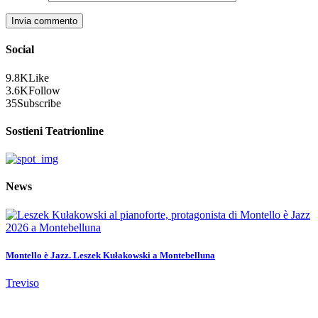
Social
9.8K
Like
3.6K
Follow
35
Subscribe
Sostieni Teatrionline
News
Montello è Jazz. Leszek Kułakowski a Montebelluna
Treviso