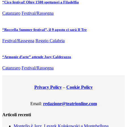
“Cico festival! Oltre 1500 spettatori a Filadelfia
Catanzaro
Festival/Rassegna
“Roccella Summer festival”, il 9 agosto ci sarà Il Tre
Festival/Rassegna
Reggio Calabria
“Armonie d’arte” attende Joey Calderazzo
Catanzaro
Festival/Rassegna
Privacy Policy
–
Cookie Policy
Email:
redazione@teatrionline.com
Articoli recenti
Montello è Jazz. Leszek Kułakowski a Montebelluna