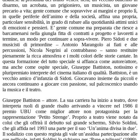
disarmo, un acrobata, un prigioniero, un musicista, un giovane
precario a vita; gente comune che sopravvive ai margini e proprio lì,
in quelle periferie dell’animo e della società, affina una propria,
particolare sensibilità, in grado di rubare alla quotidianità attimi unici
di emozioni e pensieri. E’ gente comune ma preparata che riesce a
barcamenarsi nella giungla fitta di contratti a progetto e lavoretti a
termine, un modo per continuare a sopra-vivere. Piero Sidoti e due
musicisti di primordine – Antonio Marangolo ai fiati e alle
percussioni, Nicola Negrini al contrabbasso – sanno restituire
pienamente la ricca atmosfera e i molti colori delle storie cantate. In
questa formazione del tutto speciale si affianca come autore/attore,
ma anche come ospite speciale, Giuseppe Battiston, notissimo e
pluripremiato interprete del cinema italiano di qualità. Battiston, è un
vecchio amico d’infanzia di Sidoti. Giocavano insieme da piccoli e
ancora continuano a giocare con passione, sul palcoscenico usando
la musica e il teatro.
Giuseppe Battiston – attore. La sua carriera ha inizio a teatro, dove
interpreta ruoli di grande risalto arrivando a vincere nel 1986 il
premio UBU come miglior attore non protagonista per la
rappresentazione ‘Petito Strenge’. Proprio a teatro viene notato da
colui che gli offrirà il debutto sul grande schermo, Silvio Soldini,
che gli affida nel 1993 una parte per il suo ‘Un’anima divisa in due’.
Il sodalizio con questo regista gli vale un’assidua partecipazione alle
sue pellicole, infatti Soldini lo richiama per ‘Pane e tulipani’ (1999),