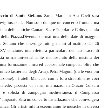
erto di Santo Stefano
: Santa Maria in Ara Coeli sarà
avigliosa sede. Non solo dunque un concerto frontale ma
niera delle antiche Cantate Sacre Popolari e Colte, quando
o della Piazza.Diventato ormai una delle date di maggior
to Stefano che si svolge tutti gli anni al mattino del 26
V edizione, una rilettura particolare dei testi sacri di
sta ormai universalmente riconosciuto della mistura dei
a una formazione unica ed eccezionale composta oltre che
mitico tastierista degli Area), Petra Magoni (tra le voci più
azione), i fratelli Mancuso con le loro straordinarie voci
onafede, jazzista di fama internazionale,Orazio Corsaro
) e solista di zampogna mediterranea, il Complesso
° Imparato.Sarà un concerto installazione che coinvolgerà
lica, Gli artisti infatti eseguiranno le musiche in diversi