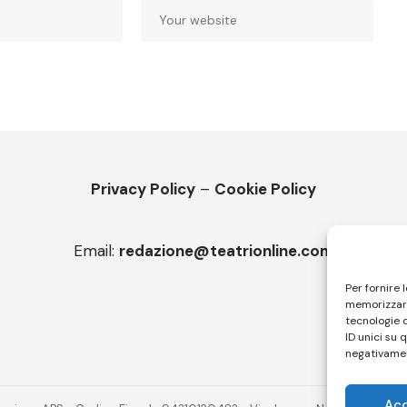
Privacy Policy
–
Cookie Policy
Email:
redazione@teatrionline.com
Per fornire 
memorizzare
tecnologie 
ID unici su 
negativamen
Ac