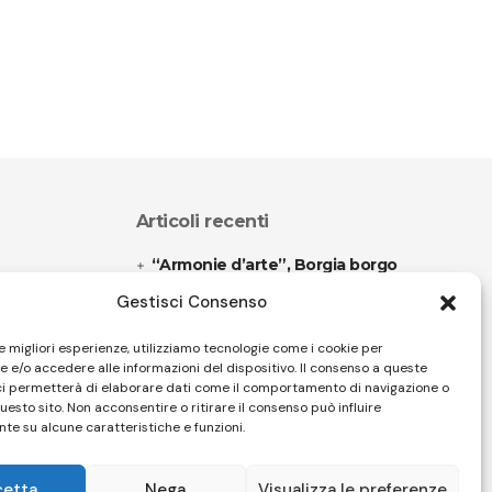
Articoli recenti
“Armonie d’arte”, Borgia borgo
espanso
Gestisci Consenso
“Color fest” torna in Calabria
le migliori esperienze, utilizziamo tecnologie come i cookie per
 e/o accedere alle informazioni del dispositivo. Il consenso a queste
ci permetterà di elaborare dati come il comportamento di navigazione o
questo sito. Non acconsentire o ritirare il consenso può influire
Follow US
te su alcune caratteristiche e funzioni.
cetta
Nega
Visualizza le preferenze