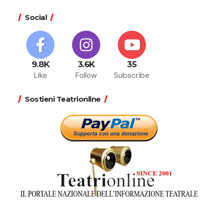
Social
9.8K
3.6K
35
Like
Follow
Subscribe
Sostieni Teatrionline