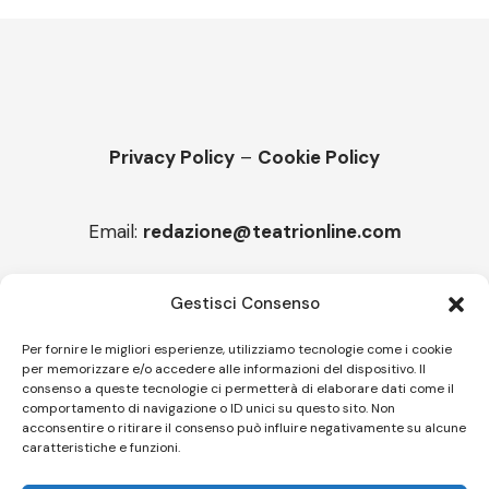
Privacy Policy
–
Cookie Policy
Email:
redazione@teatrionline.com
Articoli recenti
Gestisci Consenso
“Armonie d’arte”, arriva la Carmen
Per fornire le migliori esperienze, utilizziamo tecnologie come i cookie
per memorizzare e/o accedere alle informazioni del dispositivo. Il
Melicuccà, Capitale della poesia
consenso a queste tecnologie ci permetterà di elaborare dati come il
comportamento di navigazione o ID unici su questo sito. Non
acconsentire o ritirare il consenso può influire negativamente su alcune
caratteristiche e funzioni.
Follow US