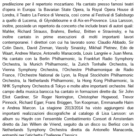
predilezione per il repertorio mozartiano. Ha cantato presso famosi teatri
d’opera in Europa: la Bavarian State Opera, la Royal Opera House di
Londra, il Teatro La Fenice di Venezia, così come al Festival di Salisburgo
a quello di Lucerna, di Glyndebourne e di Aix-en-Provence. Lisa Larsson,
inoltre, possiede un repertorio da concerto che include brani di autori quali:
Mahler, Richard Strauss, Brahms, Berlioz, Britten e Stravinsky, e ha
inoltre cantato in prime esecuzioni di molti importanti lavori
contemporanei. I direttori con cui ha lavorato sono: Claudio Abbado, Sir
Colin Davis, David Zinman, Vassily Sinaisky, Mikhail Pletnev, Edo de
Waart, Andrew Manze, Antonello Manacorda, Louis Langrée e Juan Mena.
Ha cantato con la Berlin Philharmonic, la Frankfurt Radio Symphony
Orchestra, la Munich Philharmonic, la Zurich Tonhalle Orchestra, la
Vienna Symphony Orchestra, l’Orchestre Philharmonique de Radio
France, l’Orchestre National de Lyon, la Royal Stockholm Philharmonic
Orchestra, la Netherlands Philharmonic, la Hong Kong Philharmonic, la
NHK Symphony Orchestra di Tokyo e molte altre importanti orchestre. Nel
campo della musica barocca ha cantato in formazioni dirette da: Sir John
Eliot Gardiner, Sir Roger Norrington, Christopher Hogwood, Trevor
Pinnock, Richard Egarr, Frans Brüggen, Ton Koopman, Emmanuelle Haïm
e Andrea Marcon. La stagione 2013/2014 ha visto aggiungersi due
importanti realizzazioni discografiche al catalogo di Lisa Larsson: un
album su Haydn con l’ensemble Combattimento Consort di Amsterdam
diretto da Jan Willem de Vriend, seguito da un disco su Berlioz con la
Netherlands Symphony Orchestra diretta da Antonello Manacorda,
entrambi per l’etichetta Challenge Classics.