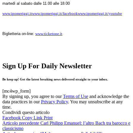
martedì al sabato dalle 11.00 alle 18.00
www.ipomeriggi.it
www.ipomeriggi.it/facebook
www.ipomeriggi.it/youtube
Biglietteria on-line:
www.ticketone.it
Sign Up For Daily Newsletter
Be keep up! Get the latest breaking news delivered straight to your inbox.
[mc4wp_form]
By signing up, you agree to our
Terms of Use
and acknowledge the
data practices in our
Privacy Policy
. You may unsubscribe at any
time.
Condividi questo articolo
Facebook
Copy Link
Print
Articolo precedente
Carl Philipp Emanuel: l’altro Bach tra barocco e
classicismo