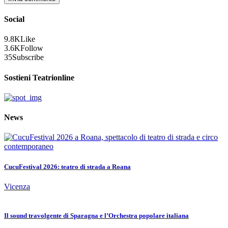
Social
9.8K
Like
3.6K
Follow
35
Subscribe
Sostieni Teatrionline
News
CucuFestival 2026: teatro di strada a Roana
Vicenza
Il sound travolgente di Sparagna e l’Orchestra popolare italiana