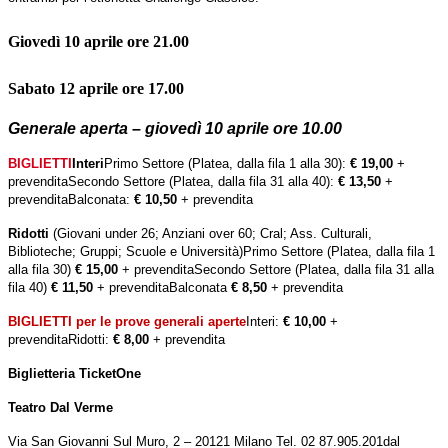
Giovedì 10 aprile ore 21.00
Sabato 12 aprile ore 17.00
Generale aperta – giovedì 10 aprile ore 10.00
BIGLIETTI
Interi
Primo Settore (Platea, dalla fila 1 alla 30):
€ 19,00
+
prevendita
Secondo Settore (Platea, dalla fila 31 alla 40):
€ 13,50
+
prevendita
Balconata:
€ 10,50
+ prevendita
Ridotti
(Giovani under 26; Anziani over 60; Cral; Ass. Culturali,
Biblioteche; Gruppi; Scuole e Università)
Primo Settore (Platea, dalla fila 1
alla fila 30)
€ 15,00
+ prevendita
Secondo Settore (Platea, dalla fila 31 alla
fila 40)
€ 11,50
+ prevendita
Balconata
€ 8,50
+ prevendita
BIGLIETTI per le prove generali aperte
Interi:
€ 10,00
+
prevendita
Ridotti:
€ 8,00
+ prevendita
Biglietteria TicketOne
Teatro
Dal Verme
Via San Giovanni Sul Muro, 2 – 20121 Milano
Tel. 02 87.905.201
dal