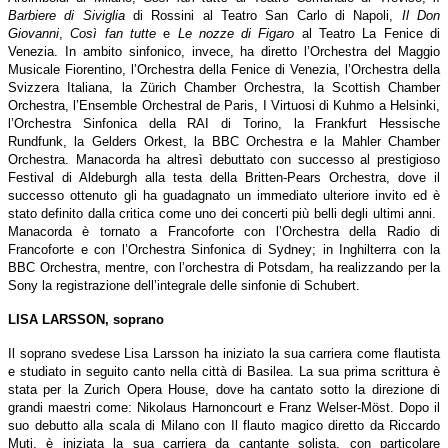
Barbiere di Siviglia
di Rossini al Teatro San Carlo di Napoli,
Il Don
Giovanni
,
Così fan tutte
e
Le nozze di Figaro
al Teatro La Fenice di
Venezia. In ambito sinfonico, invece, ha diretto l’Orchestra del Maggio
Musicale Fiorentino, l’Orchestra della Fenice di Venezia, l’Orchestra della
Svizzera Italiana, la Zürich Chamber Orchestra, la Scottish Chamber
Orchestra, l’Ensemble Orchestral de Paris, I Virtuosi di Kuhmo a Helsinki,
l’Orchestra Sinfonica della RAI di Torino, la Frankfurt Hessische
Rundfunk, la Gelders Orkest, la BBC Orchestra e la Mahler Chamber
Orchestra. Manacorda ha altresì debuttato con successo al prestigioso
Festival di Aldeburgh alla testa della Britten-Pears Orchestra, dove il
successo ottenuto gli ha guadagnato un immediato ulteriore invito ed è
stato definito dalla critica come uno dei concerti più belli degli ultimi anni.
Manacorda è tornato a Francoforte con l’Orchestra della Radio di
Francoforte e con l’Orchestra Sinfonica di Sydney; in Inghilterra con la
BBC Orchestra, mentre, con l’orchestra di Potsdam, ha realizzando per la
Sony la registrazione dell’integrale delle sinfonie di Schubert.
LISA LARSSON
, soprano
Il soprano svedese Lisa Larsson ha iniziato la sua carriera come flautista
e studiato in seguito canto nella città di Basilea. La sua prima scrittura è
stata per la
Zurich Opera House, dove ha cantato sotto la direzione di
grandi maestri come: Nikolaus Harnoncourt e Franz Welser-Möst. Dopo il
suo debutto alla scala di Milano con Il flauto magico diretto da Riccardo
Muti, è iniziata la sua carriera da cantante solista, con particolare