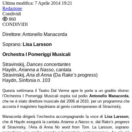
Ultima modifica: 7 Aprile 2014 19:21
Redazione
Condividi
860
CONDIVIDI
Direttore: Antonello Manacorda
Soprano:
Lisa Larsson
Orchestra I Pomeriggi Musicali
Stravinskij,
Dances concertantes
Haydn,
Arianna a Nasso
, cantata
Stravinskij,
Aria di Anna
(Da
Rake’s progress
)
Haydn,
Sinfonia n. 103
Questa settimana il Teatro Dal Verme apre le porte a un gradito ritorno:
l’Orchestra I Pomeriggi Musicali ospita sul podio
Antonello Manacorda
,
che ne è stato direttore musicale dal 2006 al 2010, per un programma che
accosta il magistero haydniano al genio contemporaneo di Stravinskij.
Manacorda dirigerà l’orchestra accompagnando la voce di
Lisa Larsson
,
che di Haydn eseguirà la cantata
Arianna a Nasso
e, dal
Rake’s progress
di Stravinsky, l’Aria di Anna
No word from Tom
. La Larsson, soprano