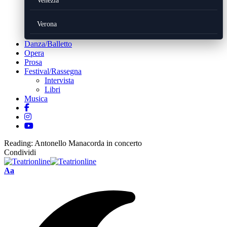
Venezia
Verona
Danza/Balletto
Opera
Prosa
Festival/Rassegna
Intervista
Libri
Musica
Reading:
Antonello Manacorda in concerto
Condividi
Font
Aa
Resizer