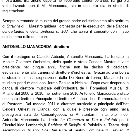
mozartiano, ma anche esperta nel repertorio contemporaneo, ha già più
volte lavorato con il M° Manacorda, sia in concerto sia in studio di
registrazione.
Sempre alternando la musica del grande padre del sinfonismo alla scrittura
di Stravinskij il Maestro guiderà l’orchestra per le esecuzioni delle
Dances
concertantes
e della
Sinfonia n. 103
, che aprirà il concerto con il suo
celeberrimo rullo di timpani.
ANTONELLO MANACORDA, direttore
Con il sostegno di Claudio Abbado, Antonello Manacorda ha fondato la
Mahler Chamber Orchestra, della quale è stato Concert Master e vice
presidente per cinque anni, finché non ha deciso di dedicarsi
esclusivamente alla carriera di direttore d’orchestra. Grazie ad una borsa
di studio messa a disposizione dalla De Sono di Torino, Manacorda ha
studiato per due anni con Jorma Panula a Helsinki. Dopo aver ricoperto la
carica di direttore musicale dell’Orchestra de I Pomeriggi Musicali di
Milano dal 2006 al 2010, nel settembre 2010 Antonello Manacorda è stato
nominato Direttore Principale e Direttore Artistico della Kammerakademie
di Postdam. Dal maggio 2011 è direttore musicale e principale dell’Het
Gelders Orkest in Olanda, con la quale è presente ogni anno nella
prestigiosa sala del Concertgebouw di Amsterdam. In ambito lirico,
Antonello Manacorda ha diretto
La Clemenza di Tito
e
Falstaff
per il
Circuito
Lirico Lombardo
,
Il Barbiere di Siviglia
di Paisiello al Teatro degli
Arcimboldi di Milano;
Così fan tutte
al Teatro Comunale di Treviso,
Il